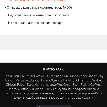
- Отправка в день заказа (оформление до 16:00)
- Предоставляем документы для соцконтракта
- Чек с qr-кодом и наименованием товара
PHOTO PARK
— официальный фотомагазин, дилер ведущих мировых брендов: Sony,
Canon, Panasonic, Leica, Nikon, Olympus, Fujifilm, DJI, Tamron, Godox,
Zhiyun, Falcon Eyes, Manfrotto, LowePro, GreenBean, Fujimi, GoPro,
Benro, Giottos, Cullmann. Наши консультанты профессионально
разбираются в цифровой технике, готовы проконсультировать Вас и
помочь подобрать идеальное решение под ваши задачи.