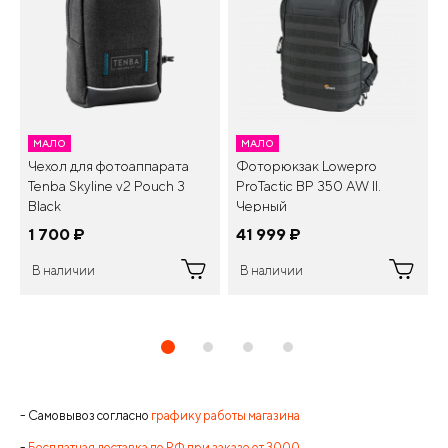
МАЛО
МАЛО
Чехол для фотоаппарата
Фоторюкзак Lowepro
Tenba Skyline v2 Pouch 3
ProTactic BP 350 AW II.
Black
Черный
1 700
¤
41 999
¤
В наличии
В наличии
- Самовывоз согласно
графику работы магазина
-
Бесплатная доставка по РФ при заказе от 3000