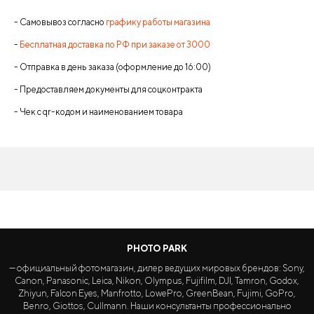
- Самовывоз согласно
графику работы магазина
-
Бесплатная доставка по РФ при заказе от 3000
- Отправка в день заказа (оформление до 16:00)
- Предоставляем документы для соцконтракта
- Чек с qr-кодом и наименованием товара
PHOTO PARK
— официальный фотомагазин, дилер ведущих мировых брендов: Sony,
Canon, Panasonic, Leica, Nikon, Olympus, Fujifilm, DJI, Tamron, Godox,
Zhiyun, Falcon Eyes, Manfrotto, LowePro, GreenBean, Fujimi, GoPro,
Benro, Giottos, Cullmann. Наши консультанты профессионально