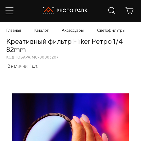
Главная
Каталог
Аксессуары
Светофильтры
К
Креативный фильтр Fliker Ретро 1/4
82mm
КОД ТОВАРА: МС-00006207
В наличии:
1 шт.