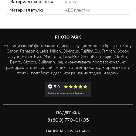
Материал основания
сталь
Материал втулки
ABS пластик
PHOTO PARK
— официальный фотомагазин, дилер ведущих мировых брендов: Sony,
Canon, Panasonic, Leica, Nikon, Olympus, Fujifilm, DJI, Tamron, Godox,
Zhiyun, Falcon Eyes, Manfrotto, LowePro, GreenBean, Fujimi, GoPro,
Benro, Giottos, Cullmann. Наши консультанты профессионально
разбираются в цифровой технике, готовы проконсультировать Вас и
помочь подобрать идеальное решение под ваши задачи.
ПОДДЕРЖКА
8 (800) 770-01-05
НАПИСАТЬ В WHATSAPP