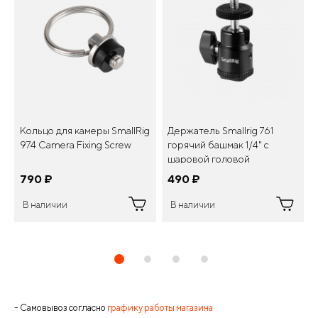
Кольцо для камеры SmallRig
Держатель Smallrig 761
974 Camera Fixing Screw
горячий башмак 1/4" с
шаровой головой
790
¤
490
¤
В наличии
В наличии
- Самовывоз согласно
графику работы магазина