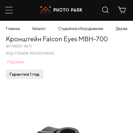
Главная
Каталог
Студийное оборудование
Держател
Кронштейн Falcon Eyes MBH-700
АРТИКУЛ: 14671
КОД ТОВАРА: МС000014965
Под заказ
Гарантия 1 год