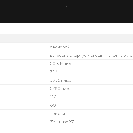
1
с камерой
встроена в корпус и внешняя в комплекте
20.8 Мпикс
72 °
3956 пикс.
5280 пикс.
120
60
три оси
Zenmuse X7