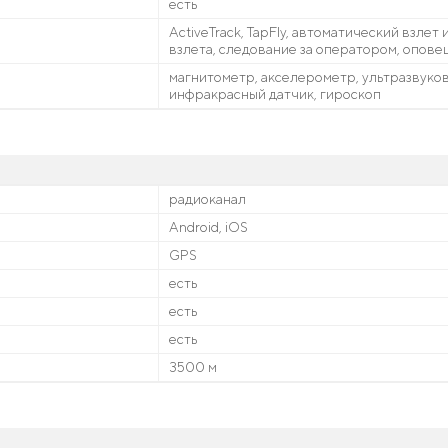
есть
ActiveTrack, TapFly, автоматический взлет
взлета, следование за оператором, опове
магнитометр, акселерометр, ультразвуков
инфракрасный датчик, гироскоп
радиоканал
Android, iOS
GPS
есть
есть
есть
3500 м