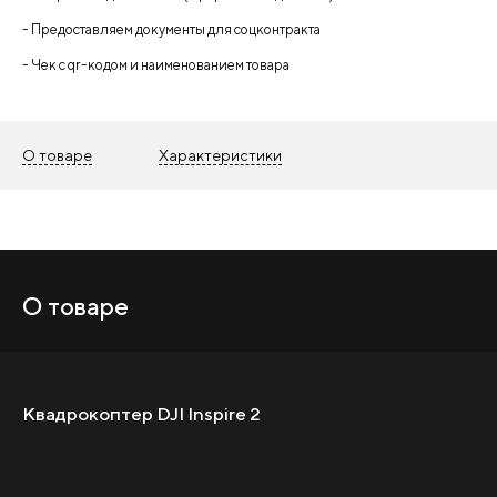
- Предоставляем документы для соцконтракта
- Чек с qr-кодом и наименованием товара
О товаре
Характеристики
О товаре
Квадрокоптер DJI Inspire 2