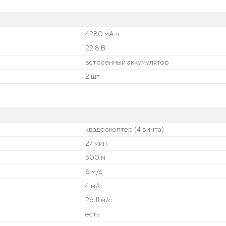
4280 мА·ч
22.8 В
встроенный аккумулятор
2 шт.
квадрокоптер (4 винта)
27 мин.
500 м
6 м/с
4 м/с
26.11 м/с
есть