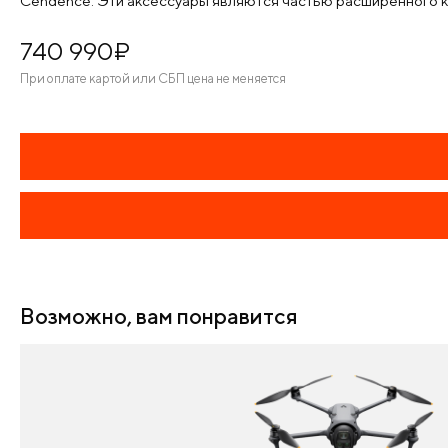
Cendence. Эти аксессуары являются частью расширенного ком
740 990
¤
При оплате картой или СБП цена не меняется
Возможно, вам понравится