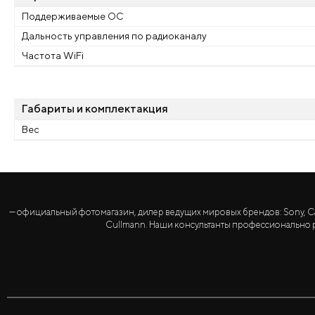
Поддерживаемые ОС
Дальность управления по радиоканалу
Частота WiFi
Габариты и комплектакция
Вес
— официальный фотомагазин, дилер ведущих мировых брендов: Sony, Canon, 
Cullmann. Наши консультанты профессионально р