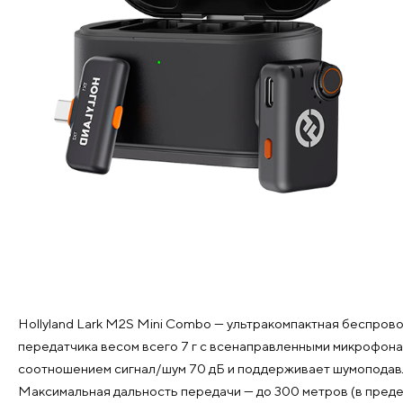
Hollyland Lark M2S Mini Combo — ультракомпактная беспрово
передатчика весом всего 7 г с всенаправленными микрофонам
соотношением сигнал/шум 70 дБ и поддерживает шумоподавле
Максимальная дальность передачи — до 300 метров (в преде