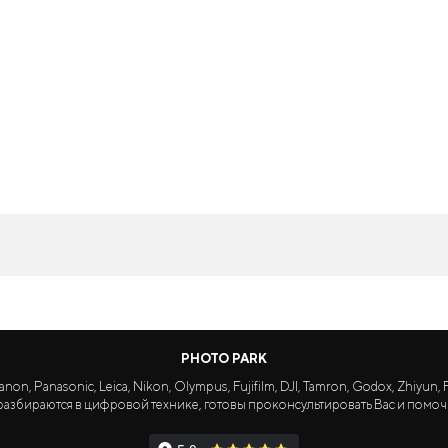
PHOTO PARK
Panasonic, Leica, Nikon, Olympus, Fujifilm, DJI, Tamron, Godox, Zhiyun, Fa
азбираются в цифровой технике, готовы проконсультировать Вас и помоч