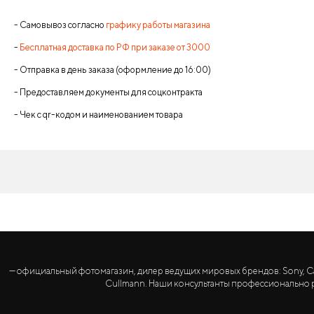
- Самовывоз согласно
графику работы магазина
-
Бесплатная доставка по РФ при заказе от 3000
- Отправка в день заказа (оформление до 16:00)
- Предоставляем документы для соцконтракта
- Чек с qr-кодом и наименованием товара
— официальный фотомагазин, дилер ведущих мировых брендов: Sony, Canon, 
Cullmann. Наши консультанты профессионально р