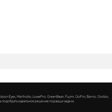
lcon Eyes, Manfrotto, LowePro, GreenBean, Fujimi, GoPro, Benro, Giottos,
ь подобрать идеальное решение под ваши задачи.