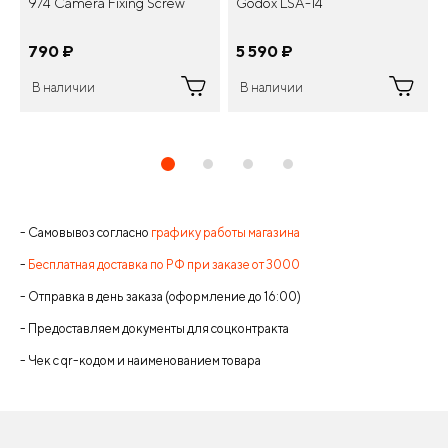
974 Camera Fixing Screw
Godox LSA-14
790
¤
5 590
¤
В наличии
В наличии
- Самовывоз согласно
графику работы магазина
-
Бесплатная доставка по РФ при заказе от 3000
- Отправка в день заказа (оформление до 16:00)
- Предоставляем документы для соцконтракта
- Чек с qr-кодом и наименованием товара