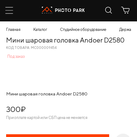
Главная
Каталог
Студийное оборудование
Держател
Мини шаровая головка Andoer D2580
КОД ТОВАРА: МС000009454
Под заказ
Мини шаровая головка Andoer D2580
300
¤
При оплате картой или СБП цена не меняется