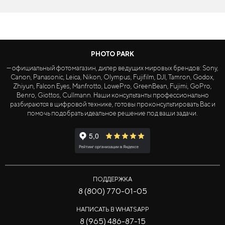
PHOTO PARK
— официальный фотомагазин, дилер ведущих мировых брендов: Sony,
Canon, Panasonic, Leica, Nikon, Olympus, Fujifilm, DJI, Tamron, Godox,
Zhiyun, Falcon Eyes, Manfrotto, LowePro, GreenBean, Fujimi, GoPro,
Benro, Giottos, Cullmann. Наши консультанты профессионально
разбираются в цифровой технике, готовы проконсультировать Вас и
помочь подобрать идеальное решение под ваши задачи.
ПОДДЕРЖКА
8 (800) 770-01-05
НАПИСАТЬ В WHATSAPP
8 (965) 486-87-15