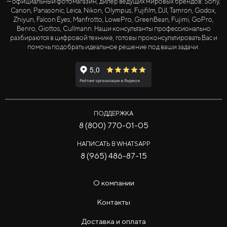
— официальный фотомагазин, дилер ведущих мировых брендов: Sony,
Canon, Panasonic, Leica, Nikon, Olympus, Fujifilm, DJI, Tamron, Godox,
Zhiyun, Falcon Eyes, Manfrotto, LowePro, GreenBean, Fujimi, GoPro,
Benro, Giottos, Cullmann. Наши консультанты профессионально
разбираются в цифровой технике, готовы проконсультировать Вас и
помочь подобрать идеальное решение под ваши задачи.
ПОДДЕРЖКА
8 (800) 770-01-05
НАПИСАТЬ В WHATSAPP
8 (965) 486-87-15
О компании
Контакты
Доставка и оплата