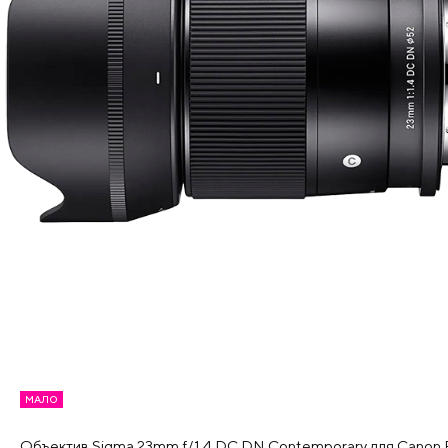
МАЛО
Объектив Sigma 23mm f/1.4 DC DN Contemporary для Canon 