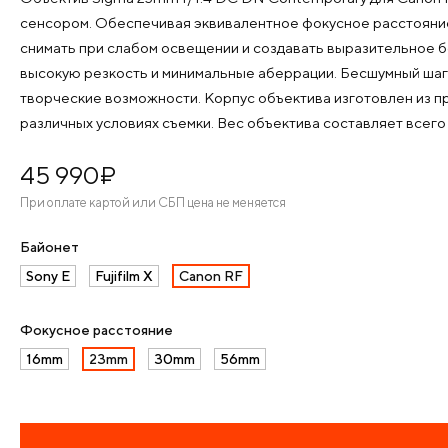
сенсором. Обеспечивая эквивалентное фокусное расстояние 
снимать при слабом освещении и создавать выразительное бо
высокую резкость и минимальные аберрации. Бесшумный шаг
творческие возможности. Корпус объектива изготовлен из пр
различных условиях съемки. Вес объектива составляет всего 
45 990
¤
При оплате картой или СБП цена не меняется
Байонет
Sony E
Fujifilm X
Canon RF
Фокусное расстояние
16mm
23mm
30mm
56mm