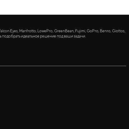
lcon Eyes, Manfrotto, LowePro, GreenBean, Fujimi, GoPro, Benro, Giottos,
ь подобрать идеальное решение под ваши задачи.