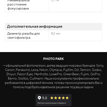
Минимальное
0.7 м
расстояние
фокусировки
Дополнительная информация
Диаметр резьбы для
82 мм
светофильтра
PHOTO PARK
— официальный фотомагазин, дилер ведущих мировых брендов: Sony,
Canon, Panasonic, Leica, Nikon, Olympus, Fujifilm, DJI, Tamron, Godox,
Zhiyun, Falcon Eyes, Manfrotto, LowePro, GreenBean, Fujimi, GoPro,
Benro, Giottos, Cullmann. Наши консультанты профессионально
разбираются в цифровой технике, готовы проконсультировать Вас и
помочь подобрать идеальное решение под ваши задачи.