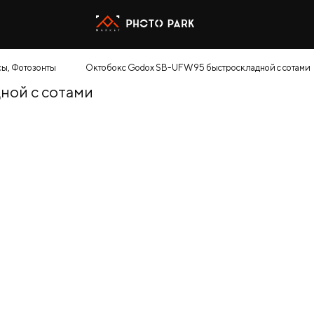
ы, Фотозонты
Октобокс Godox SB-UFW95 быстроскладной с сотами
ной с сотами