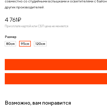
совместно со студийными вспышками и осветителями с байоне
других производителей.
4 761
¤
При оплате картой или СБП цена не меняется
Размер
80см
95см
120см
Возможно, вам понравится