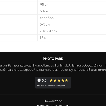
95 см
53 см
серебро
5х5 см
70x19x19 см
1.7 кг
PHOTO PARK
Panasonic, Leica, Nikon, Olympus, Fujifilm, DJI, Tamron, Godox, Zhiyun, Fa
азбираются в цифровой технике, готовы проконсультировать Вас и помоч
ПОДДЕРЖКА