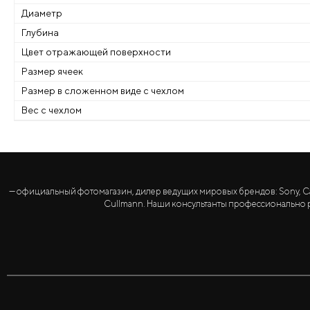
Диаметр
Глубина
Цвет отражающей поверхности
Размер ячеек
Размер в сложенном виде с чехлом
Вес с чехлом
— официальный фотомагазин, дилер ведущих мировых брендов: Sony, Canon, 
Cullmann. Наши консультанты профессионально р