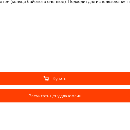
том (кольцо байонета сменное). Подходит для использования не
Купить
Расчитать цену для юрлиц