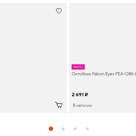
МАЛО
Октобокс Falcon Eyes FEA-OBII
2 691
¤
В наличии