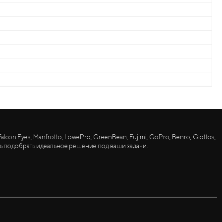
lcon Eyes, Manfrotto, LowePro, GreenBean, Fujimi, GoPro, Benro, Giottos,
ь подобрать идеальное решение под ваши задачи.