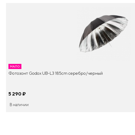
МАЛО
Фотозонт Godox UB-L3 185cm серебро/черный
5 290
¤
В наличии