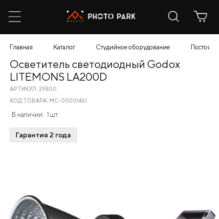
Главная
Каталог
Студийное оборудование
Постоянн
Осветитель светодиодный Godox
LITEMONS LA200D
АРТИКУЛ: 29800
КОД ТОВАРА: МС-00001461
В наличии:
1 шт.
Гарантия 2 года