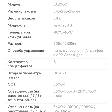
Модель
LA200D
Размер упаковки
370х230х210 мм
Вес с упаковкой
3.4 кг
Мощность
макс. 230 Вт
Температура
-10°C~40°C
эксплуатации
Размеры
205х145х215мм
Способы управления
панель управления/смартфон
с APP GodoxLight
Количество
8
спецэффектов
Входные параметры
DC 48В
питания
CCT
5600K
Освещенность (на
5600К: 8670 / 2170 / 1050
расстоянии 1 / 2 / 3 м,
люкс
открытая лампа)
Освещенность (на
5600К: 101000 / 20800 /
расстоянии 1 / 2 / 3 м, с
8670 люкс