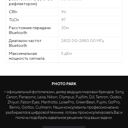
рефлектором)
CRI=
96
TLCI=
97
Расстояние передачи
30м
Bluetooth
Диапазон частот
2402.00-2480.00 МГц
Bluetooth
Максимальная
5 дБм
мощность сигнала
PHOTO PARK
— официальный фотомагазин, дилер ведущих мировых брендов: Sony,
Canon, Panasonic, Leica, Nikon, Olympus, Fujifilm, DJI, Tamron, Godox,
Zhiyun, Falcon Eyes, Manfrotto, LowePro, GreenBean, Fujimi, GoPro,
Benro, Giottos, Cullmann. Наши консультанты профессионально
разбираются в цифровой технике, готовы проконсультировать Вас и
помочь подобрать идеальное решение под ваши задачи.