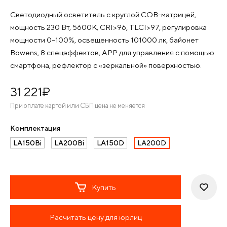
Светодиодный осветитель с круглой COB-матрицей,
мощность 230 Вт, 5600K, CRI>96, TLCI>97, регулировка
мощности 0–100%, освещенность 101000 лк, байонет
Bowens, 8 спецэффектов, APP для управления с помощью
смартфона, рефлектор с «зеркальной» поверхностью.
31 221
¤
При оплате картой или СБП цена не меняется
Комплектация
LA150Bi
LA200Bi
LA150D
LA200D
Купить
Расчитать цену для юрлиц