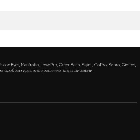
lcon Eyes, Manfrotto, LowePro, GreenBean, Fujimi, GoPro, Benro, Giottos,
ь подобрать идеальное решение под ваши задачи.