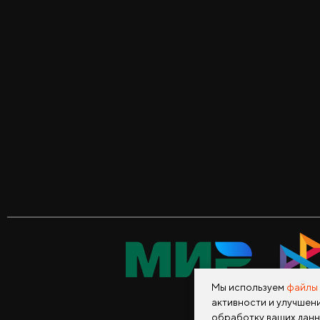
Мы используем
файлы 
активности и улучшени
обработку ваших данн