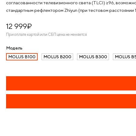
согласованности телевизионного света (TLCI) ≥96, возможно
стандартным рефлектором Zhiyun (при тестовом расстоянии 
12 999
¤
При оплате картой или СБП цена не меняется
Модель
MOLUS B100
MOLUS B200
MOLUS B300
MOLUS B