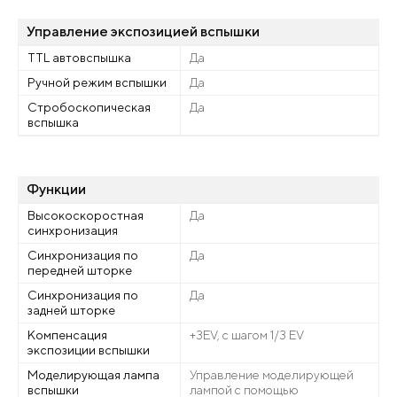
Управление экспозицией вспышки
TTL автовспышка
Да
Ручной режим вспышки
Да
Стробоскопическая
Да
вспышка
Функции
Высокоскоростная
Да
синхронизация
Синхронизация по
Да
передней шторке
Синхронизация по
Да
задней шторке
Компенсация
+3EV, с шагом 1/3 EV
экспозиции вспышки
Моделирующая лампа
Управление моделирующей
вспышки
лампой с помощью