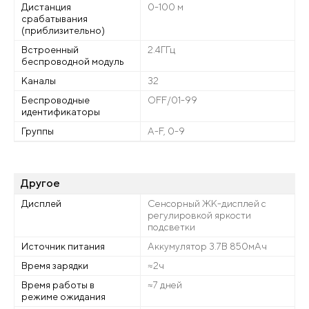
Дистанция
0-100 м
срабатывания
(приблизительно)
Встроенный
2.4ГГц
беспроводной модуль
Каналы
32
Беспроводные
OFF/01-99
идентификаторы
Группы
A-F, 0-9
Другое
Дисплей
Сенсорный ЖК-дисплей с
регулировкой яркости
подсветки
Источник питания
Аккумулятор 3.7В 850мАч
Время зарядки
≈2ч
Время работы в
≈7 дней
режиме ожидания