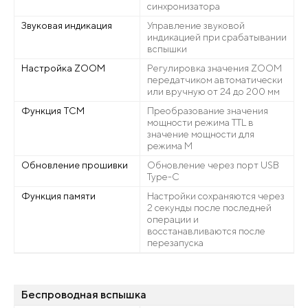
синхронизатора
Звуковая индикация
Управление звуковой
индикацией при срабатывании
вспышки
Настройка ZOOM
Регулировка значения ZOOM
передатчиком автоматически
или вручную от 24 до 200 мм
Функция TCM
Преобразование значения
мощности режима TTL в
значение мощности для
режима M
Обновление прошивки
Обновление через порт USB
Type-C
Функция памяти
Настройки сохраняются через
2 секунды после последней
операции и
восстанавливаются после
перезапуска
Беспроводная вспышка