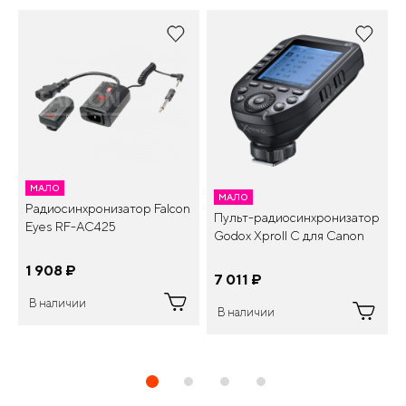
МАЛО
МАЛО
Радиосинхронизатор Falcon
Пульт-радиосинхронизатор
Eyes RF-AC425
Godox XproII C для Canon
1 908
¤
7 011
¤
В наличии
В наличии