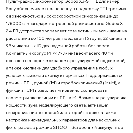
Пульт-радиосинхронизатор Godox X3-S TTL для камер
Sony обеспечивает полноценную поддержку TTL-режима
с возможностью высокоскоростной синхронизации до
1/8000 с. Благодаря встроенной радиосистеме Godox X
2.4 ГГц устройство управляет совместимыми вспышками на
расстоянии до 100 метров, предлагая 16 групп, 32 канала и
99 уникальных ID для надежной работы без помех.
Компактный корпус (41×47×39 мм) весит всего 48 г и
оснащен сенсорным экраном с регулируемой подсветкой,
а также кнопками для удобного управления в любых
условиях, включая съемку в перчатках. Поддерживаются
режимы TTL, ручной (M) и стробоскопический (Multi), а
функция TCM позволяет мгновенно скопировать
параметры экспозиции из TTL в M. Возможна регулировка
мощности, зума, моделирующего света, активация
синхронизации по первой или второй шторке, а также
настройка индивидуальных параметров для нескольких
фотографов в режиме SHOOT. Встроенный аккумулятор