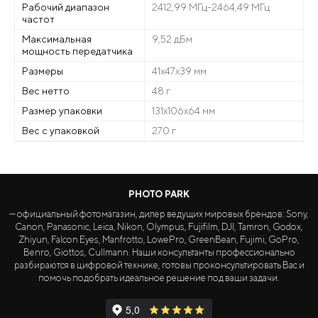
Рабочий диапазон
2412,99 МГц-2464,49 МГц
частот
Максимальная
9,52 дБм
мощность передатчика
Размеры
41х47х39 мм
Вес нетто
48 г
Размер упаковки
131х106х64 мм
Вес с упаковкой
270 г
PHOTO PARK
— официальный фотомагазин, дилер ведущих мировых брендов: Sony,
Canon, Panasonic, Leica, Nikon, Olympus, Fujifilm, DJI, Tamron, Godox,
Zhiyun, Falcon Eyes, Manfrotto, LowePro, GreenBean, Fujimi, GoPro,
Benro, Giottos, Cullmann. Наши консультанты профессионально
разбираются в цифровой технике, готовы проконсультировать Вас и
помочь подобрать идеальное решение под ваши задачи.