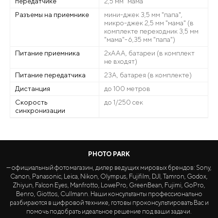
передатчике
2,5 мм "мама"
Разъемы на приемнике
мини-джек 3,5 мм "папа",
микро-джек 2,5 мм "мама" (в
комплекте переходник 3,5 мм
"мама"-6,35 мм "папа")
Питание приемника
2xAAA, батареи (в комплект
не входят)
Питание передатчика
23A, батарея (в комплекте)
Дистанция
до 100 метров
Скорость
до 1/250 сек
синхронизации
PHOTO PARK
— официальный фотомагазин, дилер ведущих мировых брендов: Sony,
Canon, Panasonic, Leica, Nikon, Olympus, Fujifilm, DJI, Tamron, Godox,
Zhiyun, Falcon Eyes, Manfrotto, LowePro, GreenBean, Fujimi, GoPro,
Benro, Giottos, Cullmann. Наши консультанты профессионально
разбираются в цифровой технике, готовы проконсультировать Вас и
помочь подобрать идеальное решение под ваши задачи.