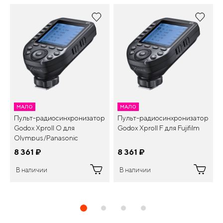
МАЛО
МАЛО
Пульт-радиосинхронизатор
Пульт-радиосинхронизатор
Godox XproII O для
Godox XproII F для Fujifilm
Olympus/Panasonic
8 361
¤
8 361
¤
В наличии
В наличии