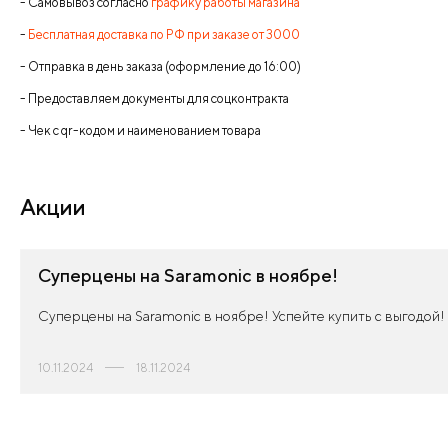
- Самовывоз согласно
графику работы магазина
-
Бесплатная доставка по РФ при заказе от 3000
- Отправка в день заказа (оформление до 16:00)
- Предоставляем документы для соцконтракта
- Чек с qr-кодом и наименованием товара
Акции
Суперцены на Saramonic в ноябре!
Суперцены на Saramonic в ноябре! Успейте купить с выгодой! 
10.11.2024
18.11.2024