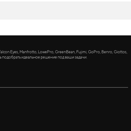
lcon Eyes, Manfrotto, LowePro, GreenBean, Fujimi, GoPro, Benro, Giottos,
ь подобрать идеальное решение под ваши задачи.