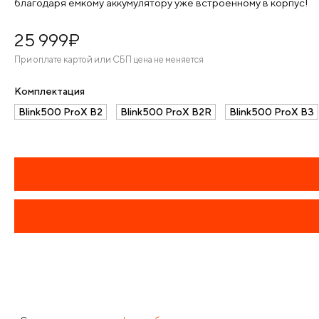
благодаря ёмкому аккумулятору уже встроенному в корпус!
25 999
¤
При оплате картой или СБП цена не меняется
Комплектация
Blink500 ProX B2
Blink500 ProX B2R
Blink500 ProX B3