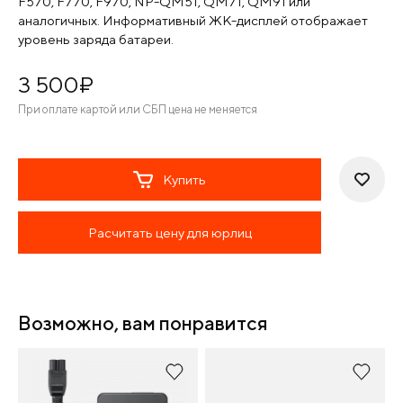
F570, F770, F970, NP-QM51, QM71, QM91 или
аналогичных. Информативный ЖК-дисплей отображает
уровень заряда батареи.
3 500
¤
При оплате картой или СБП цена не меняется
Купить
Расчитать цену для юрлиц
Возможно, вам понравится