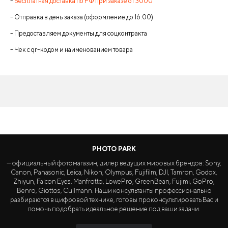
-
Бесплатная доставка по РФ при заказе от 3000
- Отправка в день заказа (оформление до 16:00)
- Предоставляем документы для соцконтракта
- Чек с qr-кодом и наименованием товара
PHOTO PARK
— официальный фотомагазин, дилер ведущих мировых брендов: Sony,
Canon, Panasonic, Leica, Nikon, Olympus, Fujifilm, DJI, Tamron, Godox,
Zhiyun, Falcon Eyes, Manfrotto, LowePro, GreenBean, Fujimi, GoPro,
Benro, Giottos, Cullmann. Наши консультанты профессионально
разбираются в цифровой технике, готовы проконсультировать Вас и
помочь подобрать идеальное решение под ваши задачи.