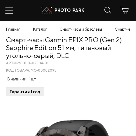
Главная
Каталог
Смарт-часы и браслеты
Смарт-часы 
Смарт-часы Garmin EPIX PRO (Gen 2)
Sapphire Edition 51 мм, титановый
угольно-серый, DLC
АРТИКУЛ: 010-02804-01
КОД ТОВАРА: МС-00002095
В наличии:
1 шт.
Гарантия 1 год