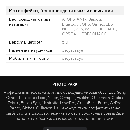
Интерфейсы, беспроводная связь и навигация
Беспроводная связь и
A-GPS, ANT+, Beidou,
навигация
Bluetooth, GPS, Galileo, LBS,
NFC, QZSS, Wi-Fi, ГЛОНАСC,
GPSGALILEOГЛОНАСС
Версия Bluetooth
5.0
Разъем для наушников
отсутствует
Мобильный интернет
отсутствует
PHOTO PARK
— официальный фотомагазин, дилер ведущих мировых брендов: Sony,
Canon, Panasonic, Leica, Nikon, Olympus, Fujifilm, DJI, Tamron, Godox,
Zhiyun, Falcon Eyes, Manfrotto, LowePro, GreenBean, Fujimi, GoPro,
Benro, Giottos, Cullmann. Наши консультанты профессионально
разбираются в цифровой технике, готовы проконсультировать Вас и
помочь подобрать идеальное решение под ваши задачи.