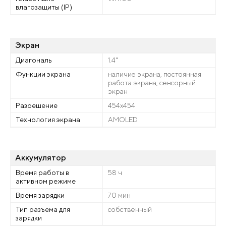
влагозащиты (IP)
Экран
Диагональ
1.4"
Функции экрана
наличие экрана, постоянная
работа экрана, сенсорный
экран
Разрешение
454x454
Технология экрана
AMOLED
Аккумулятор
Время работы в
58 ч
активном режиме
Время зарядки
70 мин
Тип разъема для
собственный
зарядки