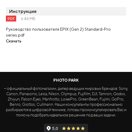
Инструкция
PDF
6.46 MB
Руководство пользователя EPIX (Gen 2) Standard-Pro
series.pdf
Скачать
PHOTO PARK
— официальный фотомагазин, дилер ведущих мировых брендов: Sony,
Canon, Panasonic, Leica, Nikon, Olympus, Fujifilm, DJI, Tamron, Godox,
Zhiyun, Falcon Eyes, Manfrotto, LowePro, GreenBean, Fujimi, GoPro,
Benro, Giottos, Cullmann. Наши консультанты профессионально
разбираются в цифровой технике, готовы проконсультировать Вас и
помочь подобрать идеальное решение под ваши задачи.