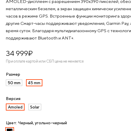
AMOLED-дисплеем с разрешением 390x390 пикселей, обеспе
металлическим безелем, а экран защищен химически усиленны
часов в режиме GPS. Встроенные функции мониторинга здоро
другие.Смарт-часы поддерживают уведомления, Garmin Pay, 
время суток. Благодаря мультидиапазонному GPS с технологи
поддерживают Bluetooth и ANT+.
34 999
¤
При оплате картой или СБП цена не меняется
Размер
50 mm
45 mm
Версия
Amoled
Solar
Цвет: Черный, угольно-черный