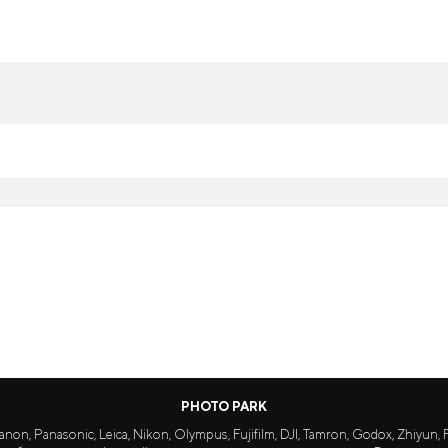
PHOTO PARK
Panasonic, Leica, Nikon, Olympus, Fujifilm, DJI, Tamron, Godox, Zhiyun, Fa