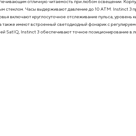
чивающим отличную читаемость при любом освещении. Корпус
м стеклом. Часы выдерживают давление до 10 АТМ. Instinct 3 п
вья включают круглосуточное отслеживание пульса, уровень кис
а также имеют встроенный светодиодный фонарик с регулируем
ей SatIQ, Instinct 3 обеспечивают точное позиционирование в л