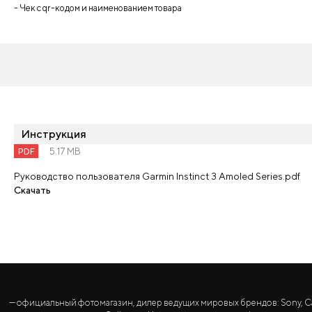
- Чек с qr-кодом и наименованием товара
Инструкция
PDF
5.17 MB
Руководство пользователя Garmin Instinct 3 Amoled Series.pdf
Скачать
— официальный фотомагазин, дилер ведущих мировых брендов: Sony, Canon, 