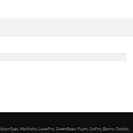
lcon Eyes, Manfrotto, LowePro, GreenBean, Fujimi, GoPro, Benro, Giottos,