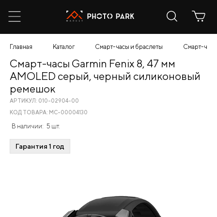
Главная
Каталог
Смарт-часы и браслеты
Смарт-часы
Смарт-часы Garmin Fenix 8, 47 мм
AMOLED серый, черный силиконовый
ремешок
АРТИКУЛ: 010-02904-00
КОД ТОВАРА: МС-00004130
В наличии:
5 шт.
Гарантия 1 год