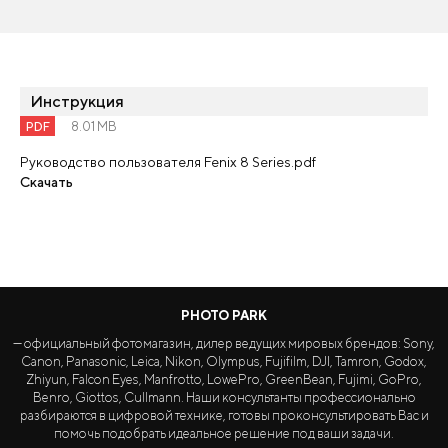
Инструкция
PDF
8.01 MB
Руководство пользователя Fenix 8 Series.pdf
Скачать
PHOTO PARK
— официальный фотомагазин, дилер ведущих мировых брендов: Sony,
Canon, Panasonic, Leica, Nikon, Olympus, Fujifilm, DJI, Tamron, Godox,
Zhiyun, Falcon Eyes, Manfrotto, LowePro, GreenBean, Fujimi, GoPro,
Benro, Giottos, Cullmann. Наши консультанты профессионально
разбираются в цифровой технике, готовы проконсультировать Вас и
помочь подобрать идеальное решение под ваши задачи.