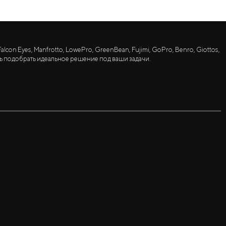
lcon Eyes, Manfrotto, LowePro, GreenBean, Fujimi, GoPro, Benro, Giottos,
ь подобрать идеальное решение под ваши задачи.