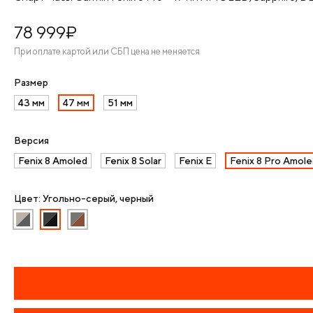
78 999
¤
При оплате картой или СБП цена не меняется
Размер
43 мм
47 мм
51 мм
Версия
Fenix 8 Amoled
Fenix 8 Solar
Fenix E
Fenix 8 Pro Amole
Цвет: Угольно-серый, черный