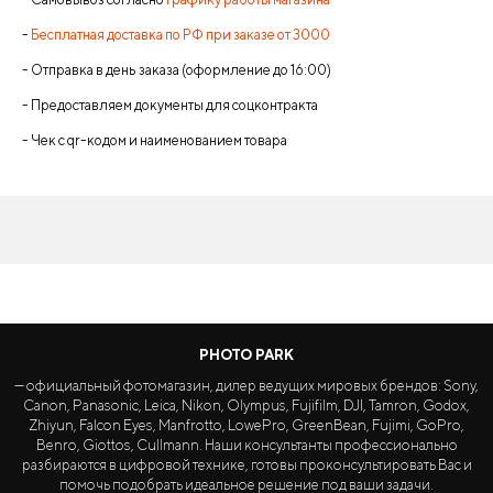
-
Бесплатная доставка по РФ при заказе от 3000
- Отправка в день заказа (оформление до 16:00)
- Предоставляем документы для соцконтракта
- Чек с qr-кодом и наименованием товара
PHOTO PARK
— официальный фотомагазин, дилер ведущих мировых брендов: Sony,
Canon, Panasonic, Leica, Nikon, Olympus, Fujifilm, DJI, Tamron, Godox,
Zhiyun, Falcon Eyes, Manfrotto, LowePro, GreenBean, Fujimi, GoPro,
Benro, Giottos, Cullmann. Наши консультанты профессионально
разбираются в цифровой технике, готовы проконсультировать Вас и
помочь подобрать идеальное решение под ваши задачи.