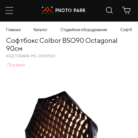
Главная
Каталог
Студийное оборудование
Софтбокс
Софтбокс Colbor BSO90 Octagonal
90см
КОД ТОВАРА: МС-00005161
Под заказ