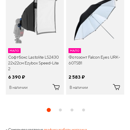
МАЛО
МАЛО
Софтбокс Lastolite LS2430
Фотозонт Falcon Eyes URK-
22х22см Ezybox Speed-Lite
60TSB1
2
6 390
¤
2 583
¤
В наличии
В наличии
- Самовывоз согласно
графику работы магазина