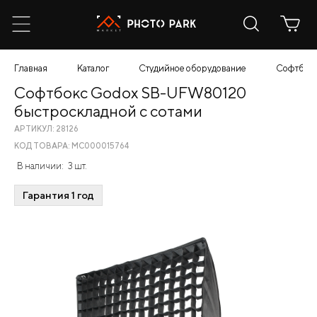
Главная
Каталог
Студийное оборудование
Софтбокс
Софтбокс Godox SB-UFW80120
быстроскладной с сотами
АРТИКУЛ: 28126
КОД ТОВАРА: МС000015764
В наличии:
3 шт.
Гарантия 1 год