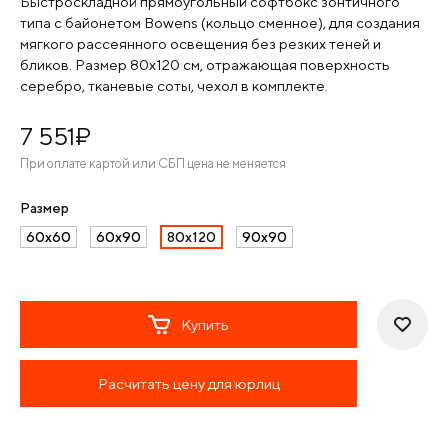
Быстроскладной прямоугольный софтбокс зонтичного
типа с байонетом Bowens (кольцо сменное), для создания
мягкого рассеянного освещения без резких теней и
бликов. Размер 80х120 см, отражающая поверхность
серебро, тканевые соты, чехол в комплекте.
7 551
¤
При оплате картой или СБП цена не меняется
Размер
60х60
60х90
80х120
90х90
Купить
Расчитать цену для юрлиц