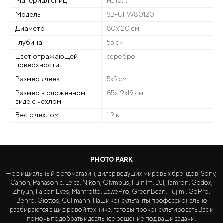
Материал спиц
металл
Модель
SB-UFW80120
Диаметр
80x120 см
Глубина
55 см
Цвет отражающей
серебро
поверхности
Размер ячеек
5х5 см
Размер в сложенном
85x19x19 см
виде с чехлом
Вес с чехлом
1.9 кг
PHOTO PARK
— официальный фотомагазин, дилер ведущих мировых брендов: Sony,
Canon, Panasonic, Leica, Nikon, Olympus, Fujifilm, DJI, Tamron, Godox,
Zhiyun, Falcon Eyes, Manfrotto, LowePro, GreenBean, Fujimi, GoPro,
Benro, Giottos, Cullmann. Наши консультанты профессионально
разбираются в цифровой технике, готовы проконсультировать Вас и
помочь подобрать идеальное решение под ваши задачи.