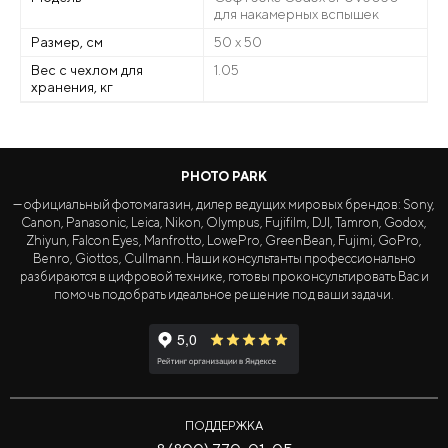
для накамерных вспышек
Размер, см
50 х 50
Вес с чехлом для
1.05
хранения, кг
PHOTO PARK
— официальный фотомагазин, дилер ведущих мировых брендов: Sony,
Canon, Panasonic, Leica, Nikon, Olympus, Fujifilm, DJI, Tamron, Godox,
Zhiyun, Falcon Eyes, Manfrotto, LowePro, GreenBean, Fujimi, GoPro,
Benro, Giottos, Cullmann. Наши консультанты профессионально
разбираются в цифровой технике, готовы проконсультировать Вас и
помочь подобрать идеальное решение под ваши задачи.
ПОДДЕРЖКА