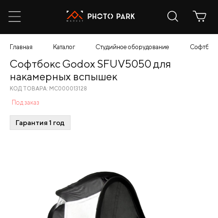
Главная
Каталог
Студийное оборудование
Софтбокс
Софтбокс Godox SFUV5050 для
накамерных вспышек
КОД ТОВАРА: МС000013128
Под заказ
Гарантия 1 год