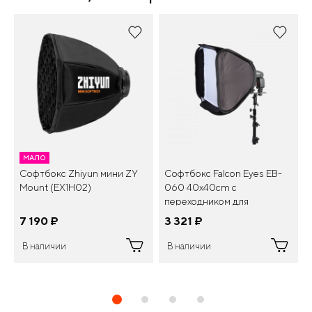
МАЛО
Софтбокс Zhiyun мини ZY
Софтбокс Falcon Eyes EB-
Mount (EX1H02)
060 40x40cm с
переходником для
накамерных вспышек
7 190
¤
3 321
¤
В наличии
В наличии