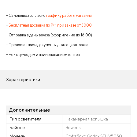
- Самовывоз согласно
графику работы магазина
-
Бесплатная доставка по РФ при заказе от 3000
- Отправка в день заказа (оформление до 16:00)
- Предоставляем документы для соцконтракта
- Чек с qr-кодом и наименованием товара
Характеристики
Дополнительные
Тип осветителя
Накамерная вспышка
Байонет
Bowens
Модель
Софтбокс Godox SFUV5050