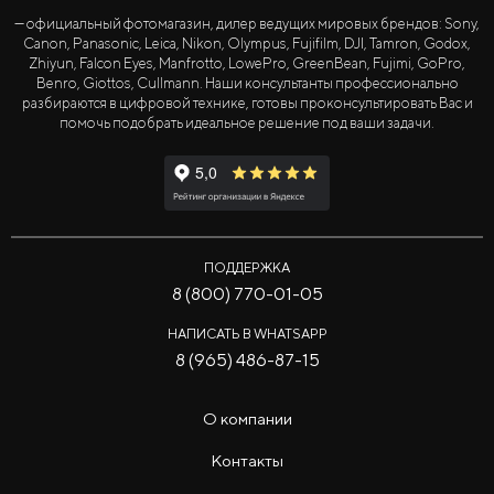
— официальный фотомагазин, дилер ведущих мировых брендов: Sony,
Canon, Panasonic, Leica, Nikon, Olympus, Fujifilm, DJI, Tamron, Godox,
Zhiyun, Falcon Eyes, Manfrotto, LowePro, GreenBean, Fujimi, GoPro,
Benro, Giottos, Cullmann. Наши консультанты профессионально
разбираются в цифровой технике, готовы проконсультировать Вас и
помочь подобрать идеальное решение под ваши задачи.
ПОДДЕРЖКА
8 (800) 770-01-05
НАПИСАТЬ В WHATSAPP
8 (965) 486-87-15
О компании
Контакты