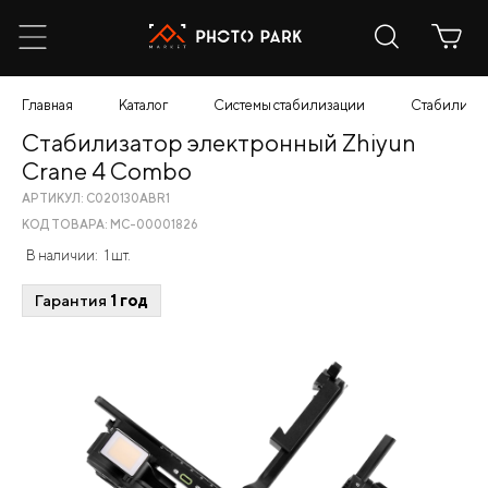
Главная
Каталог
Системы стабилизации
Стабилизат
Стабилизатор электронный Zhiyun
Crane 4 Combo
АРТИКУЛ: C020130ABR1
КОД ТОВАРА: МС-00001826
В наличии:
1 шт.
Гарантия
1 год