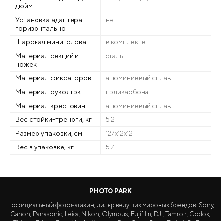
дюйм
Установка адаптера
нет
горизонтально
Шаровая миниголова
в комплекте
Материал секций и
сталь
ножек
Материал фиксаторов
алюминиевый сплав
Материал рукояток
поликарбонат
Материал крестовин
алюминиевый сплав
Вес стойки-треноги, кг
5,2
Размер упаковки, см
127х12х12
Вес в упаковке, кг
5,7
PHOTO PARK
— официальный фотомагазин, дилер ведущих мировых брендов: Sony,
Canon, Panasonic, Leica, Nikon, Olympus, Fujifilm, DJI, Tamron, Godox,