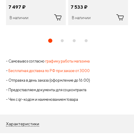
7 497
¤
7 533
¤
В наличии
В наличии
- Самовывоз согласно
графику работы магазина
-
Бесплатная доставка по РФ при заказе от 3000
- Отправка в день заказа (оформление до 16:00)
- Предоставляем документы для соцконтракта
- Чек с qr-кодом и наименованием товара
Характеристики