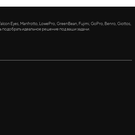
lcon Eyes, Manfrotto, LowePro, GreenBean, Fujimi, GoPro, Benro, Giottos,
ь подобрать идеальное решение под ваши задачи.