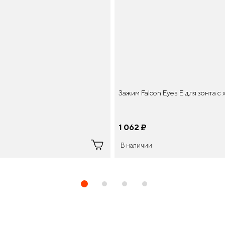
Зажим Falcon Eyes E для зонта 
1 062
¤
В наличии