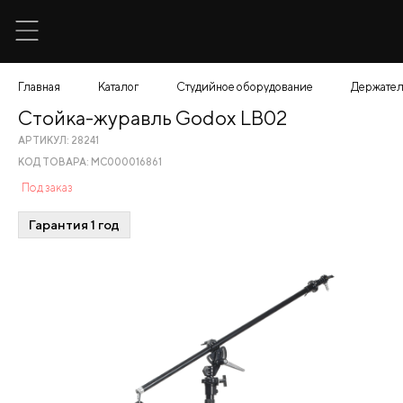
Главная
Каталог
Студийное оборудование
Держател
Стойка-журавль Godox LB02
АРТИКУЛ: 28241
КОД ТОВАРА: МС000016861
Под заказ
Гарантия 1 год