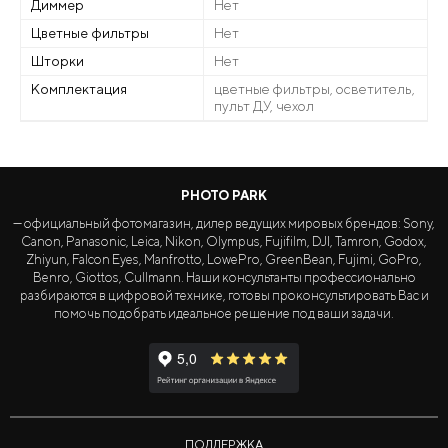
Диммер
Нет
Цветные фильтры
Нет
Шторки
Нет
Комплектация
цветные фильтры, осветитель,
пульт ДУ, чехол
PHOTO PARK
— официальный фотомагазин, дилер ведущих мировых брендов: Sony,
Canon, Panasonic, Leica, Nikon, Olympus, Fujifilm, DJI, Tamron, Godox,
Zhiyun, Falcon Eyes, Manfrotto, LowePro, GreenBean, Fujimi, GoPro,
Benro, Giottos, Cullmann. Наши консультанты профессионально
разбираются в цифровой технике, готовы проконсультировать Вас и
помочь подобрать идеальное решение под ваши задачи.
ПОДДЕРЖКА