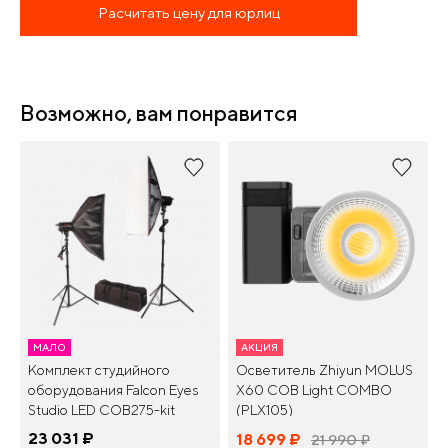
Расчитать цену для юрлиц
Возможно, вам понравится
МАЛО
АКЦИЯ
Комплект студийного
Осветитель Zhiyun MOLUS
оборудования Falcon Eyes
X60 COB Light COMBO
Studio LED COB275-kit
(PLX105)
23 031
¤
18 699
¤
21 990
¤