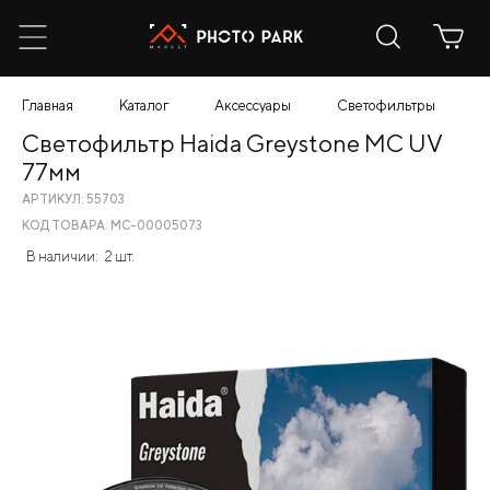
Главная
Каталог
Аксессуары
Светофильтры
С
Светофильтр Haida Greystone MC UV
77мм
АРТИКУЛ: 55703
КОД ТОВАРА: МС-00005073
В наличии:
2 шт.