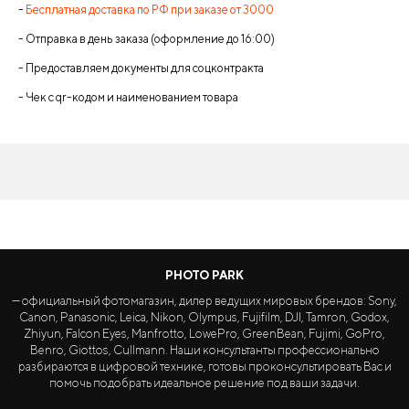
-
Бесплатная доставка по РФ при заказе от 3000
- Отправка в день заказа (оформление до 16:00)
- Предоставляем документы для соцконтракта
- Чек с qr-кодом и наименованием товара
PHOTO PARK
— официальный фотомагазин, дилер ведущих мировых брендов: Sony,
Canon, Panasonic, Leica, Nikon, Olympus, Fujifilm, DJI, Tamron, Godox,
Zhiyun, Falcon Eyes, Manfrotto, LowePro, GreenBean, Fujimi, GoPro,
Benro, Giottos, Cullmann. Наши консультанты профессионально
разбираются в цифровой технике, готовы проконсультировать Вас и
помочь подобрать идеальное решение под ваши задачи.