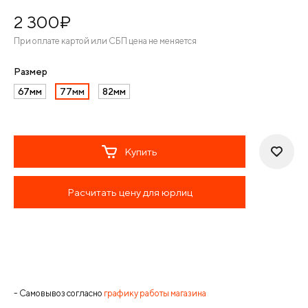
2 300
¤
При оплате картой или СБП цена не меняется
Размер
67мм
77мм
82мм
Купить
Расчитать цену для юрлиц
- Самовывоз согласно
графику работы магазина