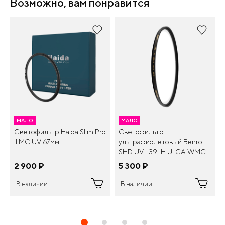
Возможно, вам понравится
МАЛО
МАЛО
Светофильтр Haida Slim Pro
Светофильтр
II MC UV 67мм
ультрафиолетовый Benro
SHD UV L39+H ULCA WMC
Ø 77 мм
2 900
¤
5 300
¤
В наличии
В наличии