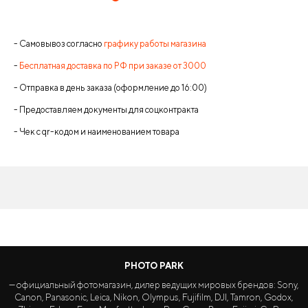
- Самовывоз согласно
графику работы магазина
-
Бесплатная доставка по РФ при заказе от 3000
- Отправка в день заказа (оформление до 16:00)
- Предоставляем документы для соцконтракта
- Чек с qr-кодом и наименованием товара
PHOTO PARK
— официальный фотомагазин, дилер ведущих мировых брендов: Sony,
Canon, Panasonic, Leica, Nikon, Olympus, Fujifilm, DJI, Tamron, Godox,