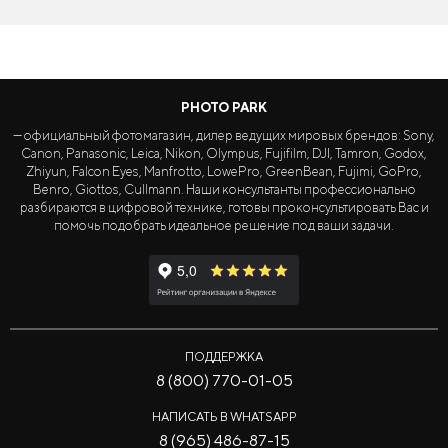
PHOTO PARK
— официальный фотомагазин, дилер ведущих мировых брендов: Sony,
Canon, Panasonic, Leica, Nikon, Olympus, Fujifilm, DJI, Tamron, Godox,
Zhiyun, Falcon Eyes, Manfrotto, LowePro, GreenBean, Fujimi, GoPro,
Benro, Giottos, Cullmann. Наши консультанты профессионально
разбираются в цифровой технике, готовы проконсультировать Вас и
помочь подобрать идеальное решение под ваши задачи.
ПОДДЕРЖКА
8 (800) 770-01-05
НАПИСАТЬ В WHATSAPP
8 (965) 486-87-15