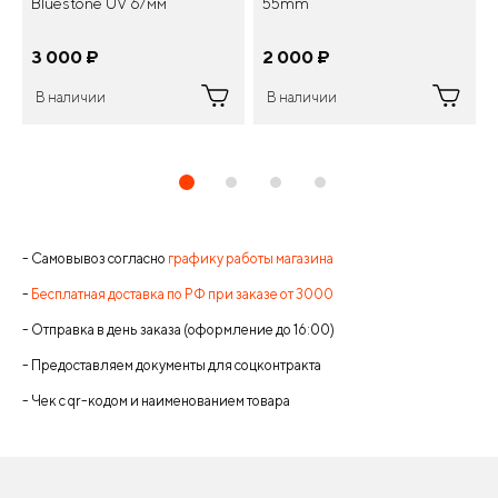
Bluestone UV 67мм
55mm
3 000
¤
2 000
¤
В наличии
В наличии
- Самовывоз согласно
графику работы магазина
-
Бесплатная доставка по РФ при заказе от 3000
- Отправка в день заказа (оформление до 16:00)
- Предоставляем документы для соцконтракта
- Чек с qr-кодом и наименованием товара