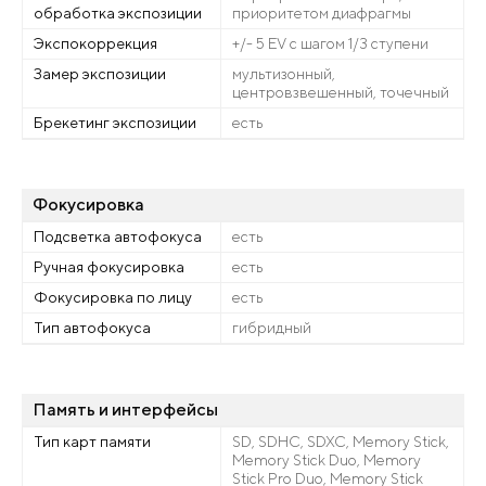
обработка экспозиции
приоритетом диафрагмы
Экспокоррекция
+/- 5 EV с шагом 1/3 ступени
Замер экспозиции
мультизонный,
центровзвешенный, точечный
Брекетинг экспозиции
есть
Фокусировка
Подсветка автофокуса
есть
Ручная фокусировка
есть
Фокусировка по лицу
есть
Тип автофокуса
гибридный
Память и интерфейсы
Тип карт памяти
SD, SDHC, SDXC, Memory Stick,
Memory Stick Duo, Memory
Stick Pro Duo, Memory Stick