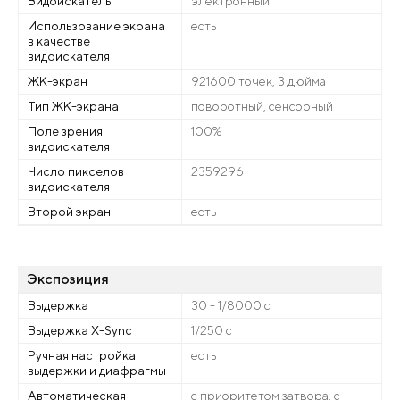
Видоискатель
электронный
Использование экрана
есть
в качестве
видоискателя
ЖК-экран
921600 точек, 3 дюйма
Тип ЖК-экрана
поворотный, сенсорный
Поле зрения
100%
видоискателя
Число пикселов
2359296
видоискателя
Второй экран
есть
Экспозиция
Выдержка
30 - 1/8000 с
Выдержка X-Sync
1/250 c
Ручная настройка
есть
выдержки и диафрагмы
Автоматическая
с приоритетом затвора, с