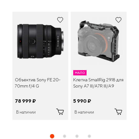
МАЛО
Объектив Sony FE 20-
Клетка SmallRig 2918 для
Акк
70mm f/4 G
Sony A7 III/A7R III/A9
FZ
78 999
¤
5 990
¤
9 
В наличии
В наличии
В 