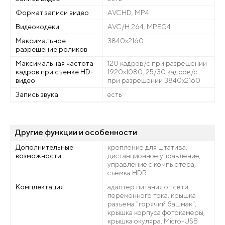
Формат записи видео
AVCHD, MP4
Видеокодеки
AVC/H.264, MPEG4
Максимальное
3840x2160
разрешение роликов
Максимальная частота
120 кадров/с при разрешении
кадров при съемке HD-
1920x1080, 25/30 кадров/с
видео
при разрешении 3840x2160
Запись звука
есть
Другие функции и особенности
Дополнительные
крепление для штатива,
возможности
дистанционное управление,
управление с компьютера,
cъемка HDR
Комплектация
адаптер питания от сети
переменного тока, крышка
разъема "горячий башмак",
крышка корпуса фотокамеры,
крышка окуляра, Micro-USB