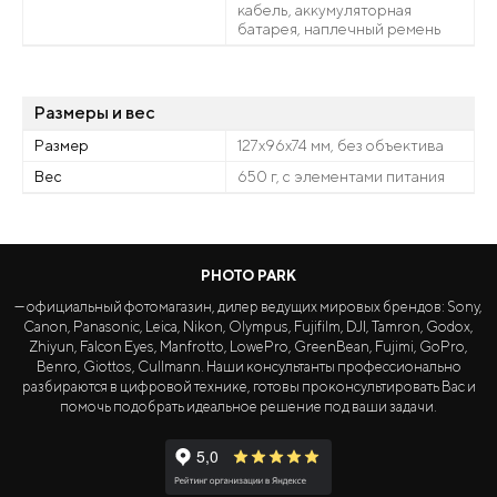
кабель, аккумуляторная
батарея, наплечный ремень
Размеры и вес
Размер
127x96x74 мм, без объектива
Вес
650 г, с элементами питания
PHOTO PARK
— официальный фотомагазин, дилер ведущих мировых брендов: Sony,
Canon, Panasonic, Leica, Nikon, Olympus, Fujifilm, DJI, Tamron, Godox,
Zhiyun, Falcon Eyes, Manfrotto, LowePro, GreenBean, Fujimi, GoPro,
Benro, Giottos, Cullmann. Наши консультанты профессионально
разбираются в цифровой технике, готовы проконсультировать Вас и
помочь подобрать идеальное решение под ваши задачи.