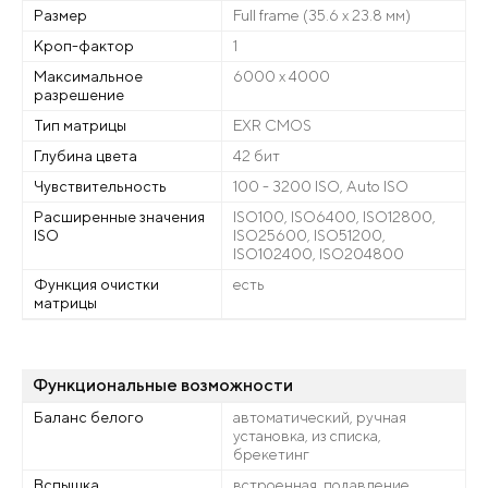
Размер
Full frame (35.6 x 23.8 мм)
Кроп-фактор
1
Максимальное
6000 x 4000
разрешение
Тип матрицы
EXR CMOS
Глубина цвета
42 бит
Чувствительность
100 - 3200 ISO, Auto ISO
Расширенные значения
ISO100, ISO6400, ISO12800,
ISO
ISO25600, ISO51200,
ISO102400, ISO204800
Функция очистки
есть
матрицы
Функциональные возможности
Баланс белого
автоматический, ручная
установка, из списка,
брекетинг
Вспышка
встроенная, подавление