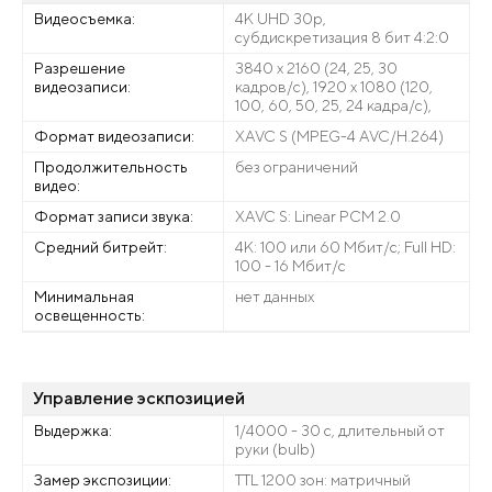
Видеосъемка:
4K UHD 30p,
субдискретизация 8 бит 4:2:0
Разрешение
3840 x 2160 (24, 25, 30
видеозаписи:
кадров/с), 1920 x 1080 (120,
100, 60, 50, 25, 24 кадра/с),
Формат видеозаписи:
XAVC S (MPEG-4 AVC/H.264)
Продолжительность
без ограничений
видео:
Формат записи звука:
XAVC S: Linear PCM 2.0
Средний битрейт:
4К: 100 или 60 Мбит/с; Full HD:
100 - 16 Мбит/с
Минимальная
нет данных
освещенность:
Управление эскпозицией
Выдержка:
1/4000 - 30 с, длительный от
руки (bulb)
Замер экспозиции:
TTL 1200 зон: матричный