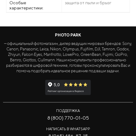
Особые
защита от пыли и брызг
характеристики:
PHOTO PARK
— официальный фотомагазин, дилер ведущих мировых брендов: Sony,
Canon, Panasonic, Leica, Nikon, Olympus, Fujifilm, DJI, Tamron, Godox,
Zhiyun, Falcon Eyes, Manfrotto, LowePro, GreenBean, Fujimi, GoPro,
Benro, Giottos, Cullmann. Наши консультанты профессионально
разбираются в цифровой технике, готовы проконсультировать Вас и
помочь подобрать идеальное решение под ваши задачи.
ПОДДЕРЖКА
8 (800) 770-01-05
НАПИСАТЬ В WHATSAPP