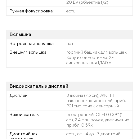
20 EV (объектив f/2)
Ручная фокусировка:
есть
Вспышка
Встроенная вспышка:
нет
Внешняя вспышка:
горячий башмак для вспышек
Sony и совместимых, X-
синхронизация 1/160 с
Видоискатель и дисплей
Дисплей:
3 дюйма (7.5 см), ЖК TFT
наклонно-поворотный, прибл.
921 тыс. точек, сенсорный
Видоискатель:
электронный, OLED 0.39" (1
см), 2.4 млн. точек, увеличение
прибл. 0.59х
Диоптрийная
есть, от - 4 до +3 диоптрий