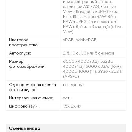
или электронный затвор,
следящий АФ / АЭ, без Live
View, 215 кадров в JPEG Extra
Fine, 115 в сжатом RAW, 86 в
RAW + JPEG, 45 в несжатом
RAW), 8, 6 или 3 кадра/с (с Live
View)
Цветовое
sRGB, AdobeRGB
пространство:
Автоспуск:
2, 5, 10 с., 1, 3 или 5 снимков
Размер
6000 x 4000 (3:2), 5328 x
фотоизображения:
4000 (4:3), 6000 х 3376 (16:9),
4000 x 4000 (1:1), 3936 х 2624
(APS-C)
Одновременная съемка
нет данных
фото и видео:
Интервальная съемка:
есть
Цифровой зум:
1.5х, 2х, 4х
Съёмка видео