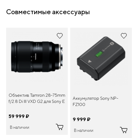
Совместимые аксессуары
Объектив Tamron 28-75mm
Аккумулятор Sony NP-
f/2.8 Di III VXD G2 для Sony E
FZ100
59 999
¤
9 999
¤
В наличии
В наличии