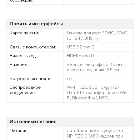
коррекция:
Память и интерфейсы
Карта памяти:
1 гнездо для карт SDHC, SDXC
(UHS-I / UHS-II)
Связь с компьютером:
USB 3.2 тип С
Видео выход:
HDMI micro D
Разъемы:
вход для микрофона 3.5 мм,
выход на наушники 3.5 мм
Встроенная память:
нет
Беспроводное
Wi-Fi, IEEE 802.11b/g/n (2.4
соединение:
ГГц), FTP трансфер через Wi-
Fi, Bluetooth 4.1, NFC,
Источники питания
Питание:
литий-ионный аккумулятор
NP-FZ100 (680 кадров при