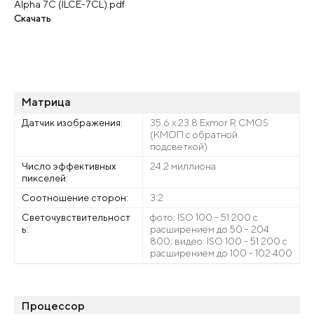
Alpha 7C (ILCE-7CL).pdf
Скачать
Матрица
Датчик изображения:
35.6 х 23.8 Exmor R CMOS
(КМОП с обратной
подсветкой)
Число эффективных
24.2 миллиона
пикселей:
Соотношение сторон:
3:2
Светочувствительност
фото: ISO 100 - 51 200 с
ь:
расширением до 50 - 204
800; видео: ISO 100 - 51 200 с
расширением до 100 - 102 400
Процессор