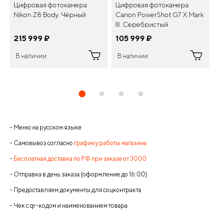
Цифровая фотокамера
Цифровая фотокамера
Nikon Z8 Body. Чёрный
Canon PowerShot G7 X Mark
III. Серебристый
215 999
¤
105 999
¤
В наличии
В наличии
- Меню на русском языке
- Самовывоз согласно
графику работы магазина
-
Бесплатная доставка по РФ при заказе от 3000
- Отправка в день заказа (оформление до 16:00)
- Предоставляем документы для соцконтракта
- Чек с qr-кодом и наименованием товара