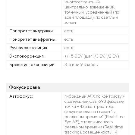
многосегментный,
центрально-взвешенный,
точечный, усредненный (по
всей площади), по светлым
зонам
Приоритет выдержки:
есть
Приоритет диафрагмы:
есть
Ручная экспозиция:
есть
Экспокоррекция:
+/- 5.0EV (шаг 1/3 EV, 1/2 EV)
Брекетинг экспозиции:
3, 5 или 9 кадров
Фокусировка
Автофокус:
гибридный АФ: по контрасту +
с детекцией фаз; 693 фазовые
точки + 425 контрастных,
фокусировка по глазам "в
реальном времени" (Real-time
Eye AF), отслеживание в
реальном времени (Real-time
tracking), освещенность: -4 -