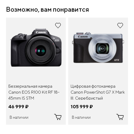
Возможно, вам понравится
Беззеркальная камера
Цифровая фотокамера
Canon EOS R100 Kit RF 18-
Canon PowerShot G7 X Mark
45mm IS STM
III. Серебристый
46 999
¤
105 999
¤
В наличии
В наличии