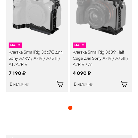
МАЛО
МАЛО
Клетка SmallRig 3667C для
Клетка SmallRig 3639 Half
Sony A7RV / A7IV / A7S III /
Cage для Sony A7IV / A7SIII /
A1 /A7RIV
A7RIV / A1
7 190
¤
4 090
¤
В наличии
В наличии