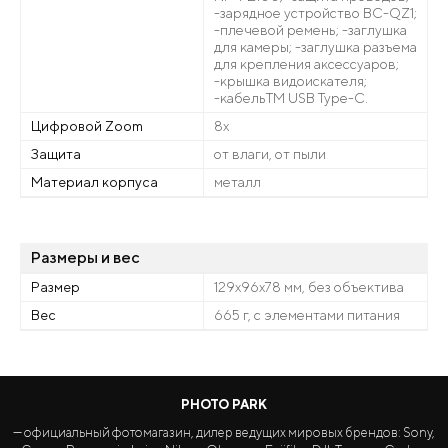
-зарядное устройство BC-QZ1;
-плечевой ремень; -заглушка
для камеры; -заглушка разъема
для крепления аксессуаров;
-крышка видоискателя;
-кабельTM USB Type-C.
Цифровой Zoom
8x
Защита
от влаги, от пыли
Материал корпуса
металл
Размеры и вес
Размер
129x96x78 мм, без объектива
Вес
665 г, с элементами питания
PHOTO PARK
— официальный фотомагазин, дилер ведущих мировых брендов: Sony,