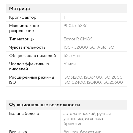
Матрица
Кроп-фактор
1
Максимальное
9504 x 6336
разрешение
Тип матрицы
Exmor R CMOS
Чувствительность
100 - 32000 ISO, Auto ISO
Общее число пикселей
62.5 млн
Число эффективных
61 млн
пикселей
Расширенные режимы
ISO51200, ISO6400, ISO12800,
ISO
ISO102400, ISO100, ISO25600
Функциональные возможности
Баланс белого
автоматический, ручная
установка, из списка,
брекетинг
Вспышка
башмак, брекетинг