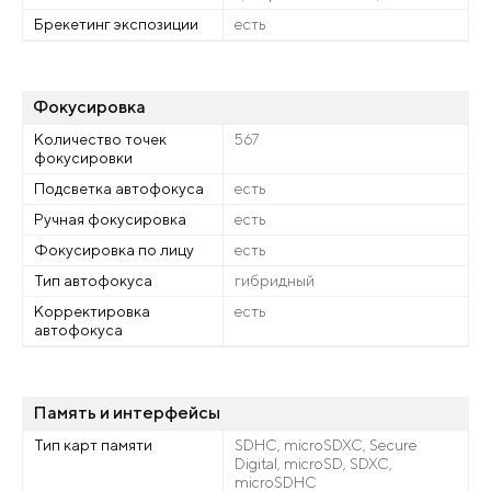
Брекетинг экспозиции
есть
Фокусировка
Количество точек
567
фокусировки
Подсветка автофокуса
есть
Ручная фокусировка
есть
Фокусировка по лицу
есть
Тип автофокуса
гибридный
Корректировка
есть
автофокуса
Память и интерфейсы
Тип карт памяти
SDHC, microSDXC, Secure
Digital, microSD, SDXC,
microSDHC