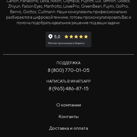
Canon, Panasonic, Leica, Nikon, Olympus, Fujifilm, DJI, Tamron, Godox,
Zhiyun, Falcon Eyes, Manfrotto, LowePro, GreenBean, Fujimi, GoPro,
Benro, Giottos, Cullmann. Наши консультанты профессионально
разбираются в цифровой технике, готовы проконсультировать Вас и
помочь подобрать идеальное решение под ваши задачи.
ПОДДЕРЖКА
8 (800) 770-01-05
НАПИСАТЬ В WHATSAPP
8 (965) 486-87-15
О компании
Контакты
Доставка и оплата