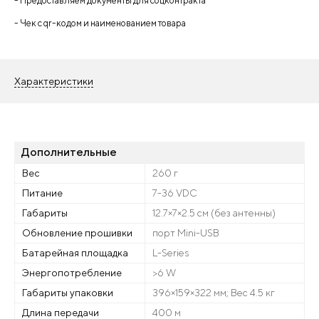
- Предоставляем документы для соцконтракта
- Чек с qr-кодом и наименованием товара
Характеристики
Дополнительные
Вес
260 г
Питание
7-36 VDC
Габариты
12.7×7×2.5 см (без антенны)
Обновление прошивки
порт Mini-USB
Батарейная площадка
L-Series
Энергопотребление
>6 W
Габариты упаковки
396×159×322 мм; Вес 4.5 кг
Длина передачи
400 м