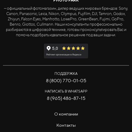
PHOTO PARK
— официальный фотомагазин, дилер ведущих мировых брендов: Sony,
Canon, Panasonic, Leica, Nikon, Olympus, Fujifilm, DJI, Tamron, Godox,
Zhiyun, Falcon Eyes, Manfrotto, LowePro, GreenBean, Fujimi, GoPro,
Benro, Giottos, Cullmann. Наши консультанты профессионально
разбираются в цифровой технике, готовы проконсультировать Вас и
помочь подобрать идеальное решение под ваши задачи.
ПОДДЕРЖКА
8 (800) 770-01-05
НАПИСАТЬ В WHATSAPP
8 (965) 486-87-15
О компании
Контакты