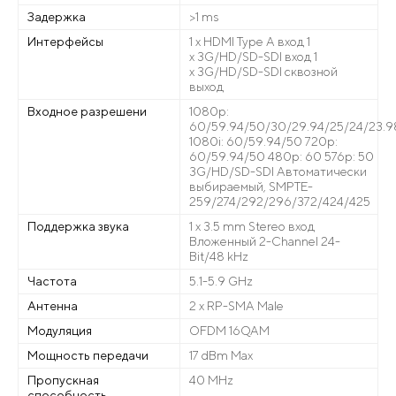
Задержка
>1 ms
Интерфейсы
1 x HDMI Type A вход 1
x 3G/HD/SD-SDI вход 1
x 3G/HD/SD-SDI сквозной
выход
Входное разрешени
1080p:
60/59.94/50/30/29.94/25/24/23.9
1080i: 60/59.94/50 720p:
60/59.94/50 480p: 60 576p: 50
3G/HD/SD-SDI Автоматически
выбираемый, SMPTE-
259/274/292/296/372/424/425
Поддержка звука
1 x 3.5 mm Stereo вход
Вложенный 2-Channel 24-
Bit/48 kHz
Частота
5.1-5.9 GHz
Антенна
2 x RP-SMA Male
Модуляция
OFDM 16QAM
Мощность передачи
17 dBm Max
Пропускная
40 MHz
способность