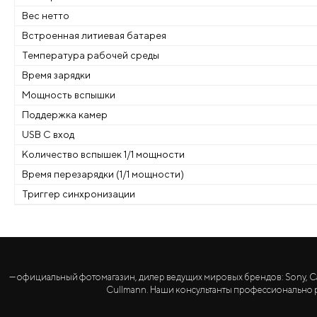
Вес нетто
Встроенная литиевая батарея
Температура рабочей среды
Время зарядки
Мощность вспышки
Поддержка камер
USB С вход
Количество вспышек 1/1 мощности
Время перезарядки (1/1 мощности)
Триггер синхронизации
— официальный фотомагазин, дилер ведущих мировых брендов: Sony, Canon, 
Cullmann. Наши консультанты профессионально р