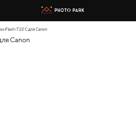
x iFlash iT22 C для Canon
 для Canon