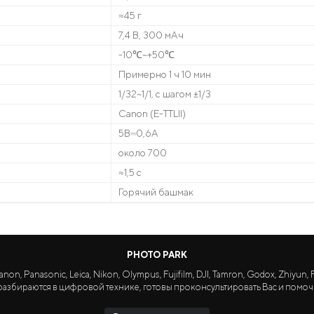
≈45 г
7,4 В, 300 мАч
-10℃~+50℃
Примерно 1 ч 10 мин
1/32~1/1, с шагом ±1/3
Canon (E-TTLII)
5В⎓0,6А
около 700
≈1,5 с
Горячий башмак
PHOTO PARK
Panasonic, Leica, Nikon, Olympus, Fujifilm, DJI, Tamron, Godox, Zhiyun, Fa
азбираются в цифровой технике, готовы проконсультировать Вас и помоч