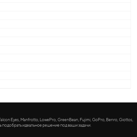
lcon Eyes, Manfrotto, LowePro, GreenBean, Fujimi, GoPro, Benro, Giottos,
ь подобрать идеальное решение под ваши задачи.