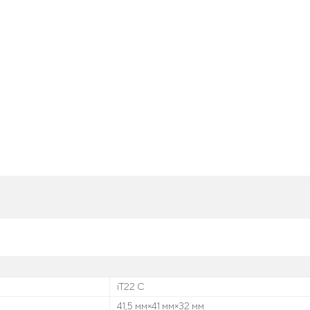
iT22 C
41,5 мм×41 мм×32 мм