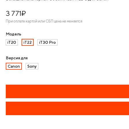
3 771
¤
При оплате картой или СБП цена не меняется
Модель
iT20
iT22
iT30 Pro
Версия для
Canon
Sony