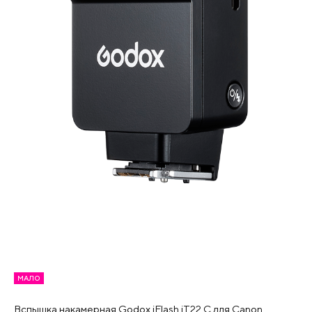
МАЛО
Вспышка накамерная Godox iFlash iT22 C для Canon