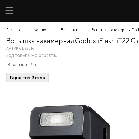
Главная
Каталог
Вспышки
Вспышка накамерная Godo
Вспышка накамерная Godox iFlash iT22 C
АРТИКУЛ: 33016
КОД ТОВАРА: МС-00005746
В наличии:
2 шт.
Гарантия 2 года