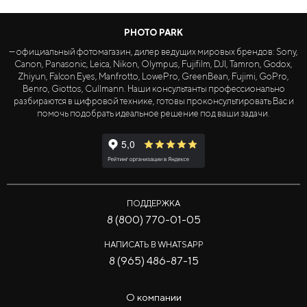
PHOTO PARK
— официальный фотомагазин, дилер ведущих мировых брендов: Sony,
Canon, Panasonic, Leica, Nikon, Olympus, Fujifilm, DJI, Tamron, Godox,
Zhiyun, Falcon Eyes, Manfrotto, LowePro, GreenBean, Fujimi, GoPro,
Benro, Giottos, Cullmann. Наши консультанты профессионально
разбираются в цифровой технике, готовы проконсультировать Вас и
помочь подобрать идеальное решение под ваши задачи.
ПОДДЕРЖКА
8 (800) 770-01-05
НАПИСАТЬ В WHATSAPP
8 (965) 486-87-15
О компании