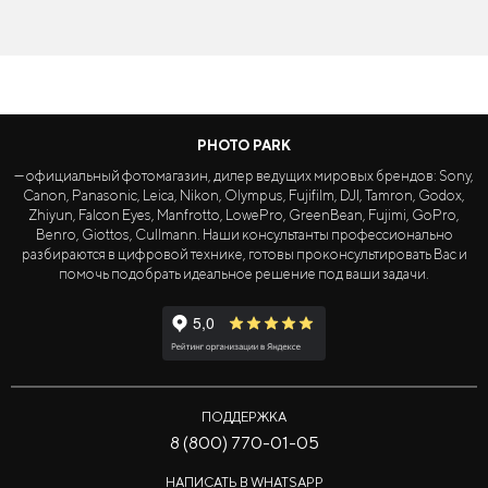
PHOTO PARK
— официальный фотомагазин, дилер ведущих мировых брендов: Sony,
Canon, Panasonic, Leica, Nikon, Olympus, Fujifilm, DJI, Tamron, Godox,
Zhiyun, Falcon Eyes, Manfrotto, LowePro, GreenBean, Fujimi, GoPro,
Benro, Giottos, Cullmann. Наши консультанты профессионально
разбираются в цифровой технике, готовы проконсультировать Вас и
помочь подобрать идеальное решение под ваши задачи.
ПОДДЕРЖКА
8 (800) 770-01-05
НАПИСАТЬ В WHATSAPP