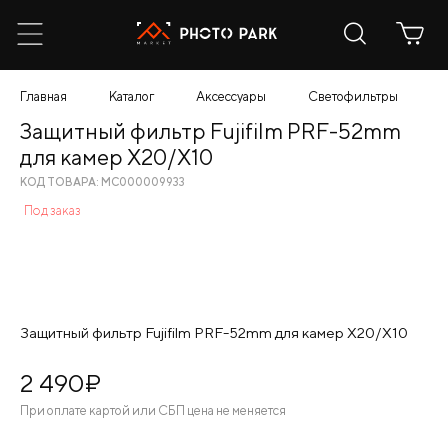
Главная
Каталог
Аксессуары
Светофильтры
З
Защитный фильтр Fujifilm PRF-52mm
для камер X20/X10
КОД ТОВАРА: МС000009933
Под заказ
Защитный фильтр Fujifilm PRF-52mm для камер X20/X10
2 490
¤
При оплате картой или СБП цена не меняется