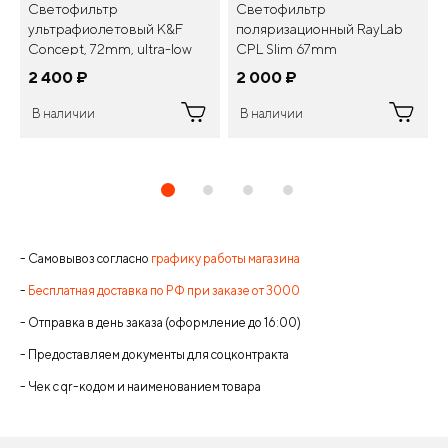
Светофильтр
Светофильтр
ультрафиолетовый K&F
поляризационный RayLab
Concept, 72mm, ultra-low
CPL Slim 67mm
reflection UV filter, Full HD
2 400
¤
2 000
¤
В наличии
В наличии
- Самовывоз согласно
графику работы магазина
-
Бесплатная доставка по РФ при заказе от 3000
- Отправка в день заказа (оформление до 16:00)
- Предоставляем документы для соцконтракта
- Чек с qr-кодом и наименованием товара