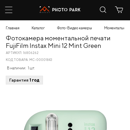
Главная
Каталог
Фото-Видео камеры
Моментальной 
Фотокамера моментальной печати
FujiFilm Instax Mini 12 Mint Green
АРТИКУЛ: 16806262
КОД ТОВАРА: МС-00001843
В наличии:
1 шт.
Гарантия
1 год