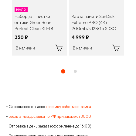
МАЛО
Набор для чистки
Карта памяти SanDisk
Кар
оптики GreenBean
Extreme PRO (4K)
Ext
Perfect Clean KIT-01
200mb/s 128Gb SDXC
20
UHS-I Class 10 V30
UHS
350
¤
4 999
¤
3 
(SDSDXXD-128G-GN4IN)
(S
GN4
В наличии
В наличии
В 
- Самовывоз согласно
графику работы магазина
-
Бесплатная доставка по РФ при заказе от 3000
- Отправка в день заказа (оформление до 16:00)
- Предоставляем документы для соцконтракта