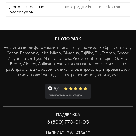
Дополнительные
картриджи Fujifilm Instax mini
аксессуары:
PHOTO PARK
— официальный фотомагазин, дилер ведущих мировых брендов: Sony,
Canon, Panasonic, Leica, Nikon, Olympus, Fujifilm, DJI, Tamron, Godox,
Zhiyun, Falcon Eyes, Manfrotto, LowePro, GreenBean, Fujimi, GoPro,
Benro, Giottos, Cullmann. Наши консультанты профессионально
разбираются в цифровой технике, готовы проконсультировать Вас и
помочь подобрать идеальное решение под ваши задачи.
ПОДДЕРЖКА
8 (800) 770-01-05
НАПИСАТЬ В WHATSAPP