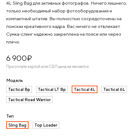
4L Sling Bag для активных фотографов. Ничего лишнего,
только необходимый набор фотооборудования и
компактный штатив. Вы полностью сосредоточены на
поисках креативного кадра. Вас ничего не отвлекает.
Сумка-слинг надежно закреплена на поясе или через
плечо.
6 900
¤
При оплате картой или СБП цена не меняется
Модель
Tactical Bp
Tactical LT Bp
Tactical 4L
Tactical 6L
Tactical Road Warrior
Тип
Sling Bag
Top Loader