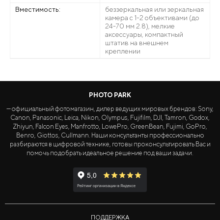
Вместимость:
беззеркальная или зеркальная
камера с 1-2 объективами (до
24-70 мм 2.8), мелкие
аксессуары, компактный
штатив на внешнем
креплении
PHOTO PARK
— официальный фотомагазин, дилер ведущих мировых брендов: Sony,
Canon, Panasonic, Leica, Nikon, Olympus, Fujifilm, DJI, Tamron, Godox,
Zhiyun, Falcon Eyes, Manfrotto, LowePro, GreenBean, Fujimi, GoPro,
Benro, Giottos, Cullmann. Наши консультанты профессионально
разбираются в цифровой технике, готовы проконсультировать Вас и
помочь подобрать идеальное решение под ваши задачи.
ПОДДЕРЖКА