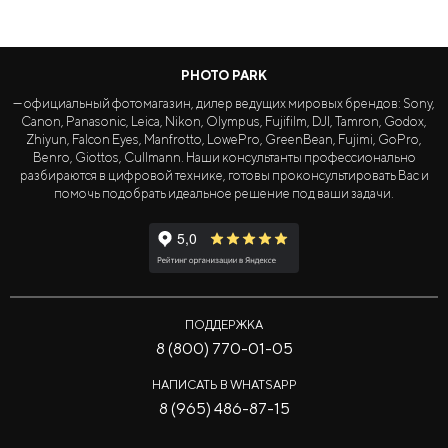
PHOTO PARK
— официальный фотомагазин, дилер ведущих мировых брендов: Sony,
Canon, Panasonic, Leica, Nikon, Olympus, Fujifilm, DJI, Tamron, Godox,
Zhiyun, Falcon Eyes, Manfrotto, LowePro, GreenBean, Fujimi, GoPro,
Benro, Giottos, Cullmann. Наши консультанты профессионально
разбираются в цифровой технике, готовы проконсультировать Вас и
помочь подобрать идеальное решение под ваши задачи.
ПОДДЕРЖКА
8 (800) 770-01-05
НАПИСАТЬ В WHATSAPP
8 (965) 486-87-15