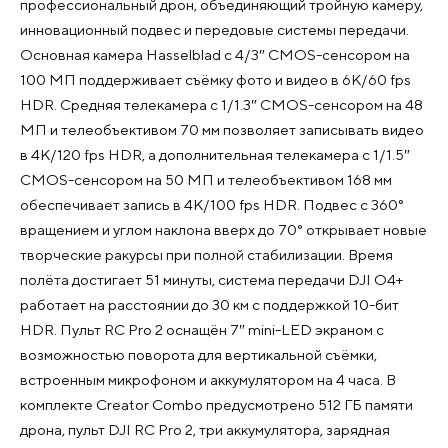
профессиональный дрон, объединяющий тройную камеру,
инновационный подвес и передовые системы передачи.
Основная камера Hasselblad с 4/3″ CMOS-сенсором на
100 МП поддерживает съёмку фото и видео в 6K/60 fps
HDR. Средняя телекамера с 1/1.3″ CMOS-сенсором на 48
МП и телеобъективом 70 мм позволяет записывать видео
в 4K/120 fps HDR, а дополнительная телекамера с 1/1.5″
CMOS-сенсором на 50 МП и телеобъективом 168 мм
обеспечивает запись в 4K/100 fps HDR. Подвес с 360°
вращением и углом наклона вверх до 70° открывает новые
творческие ракурсы при полной стабилизации. Время
полёта достигает 51 минуты, система передачи DJI O4+
работает на расстоянии до 30 км с поддержкой 10-бит
HDR. Пульт RC Pro 2 оснащён 7″ mini-LED экраном с
возможностью поворота для вертикальной съёмки,
встроенным микрофоном и аккумулятором на 4 часа. В
комплекте Creator Combo предусмотрено 512 ГБ памяти
дрона, пульт DJI RC Pro 2, три аккумулятора, зарядная