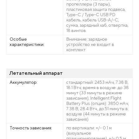
пропеллеры (3 пары),
пластиковая защита подвеса,
Type-C / Type-C USB PD
кабель, кабель USB-A/-C,
сумка, зарядный хаб, отвертка,
18 винтов
Особые
Внимание: зарядное
характеристики:
устройство не входит в
комплект
Летательный аппарат
Аккумулятор:
стандартный: 2453 мАч, 7.38 В,
18.1 Втч; время в воздухе: до 38
минут (33 минуты в режиме
зависания); Intelligent Flight
Battery Plus (опция): 3850 мАч,
7.38 В, 28.4 Втч, до 51 минуты в
воздухе (44 минуты в режиме
зависания)
Точность зависания:
по вертикали: +/- 0.1 м
(визуальное
позиционирование), +/- 0.5 м