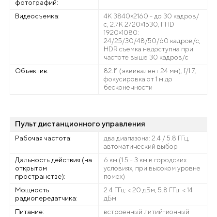
фотографий:
Видеосъемка:
4K 3840×2160 - до 30 кадров/
с, 2.7K 2720×1530, FHD
1920×1080:
24/25/30/48/50/60 кадров/с,
HDR съемка недоступна при
частоте выше 30 кадров/с
Объектив:
82.1° (эквивалент 24 мм), f/1.7,
фокусировка от 1 м до
бесконечности
Пульт дистанционного управления
Рабочая частота:
два диапазона: 2.4 / 5.8 ГГц,
автоматический выбор
Дальность действия (на
6 км (1.5 - 3 км в городских
открытом
условиях, при высоком уровне
пространстве):
помех)
Мощность
2.4 ГГц: < 20 дБм, 5.8 ГГц: < 14
радиопередатчика:
дБм
Питание:
встроенный литий-ионный