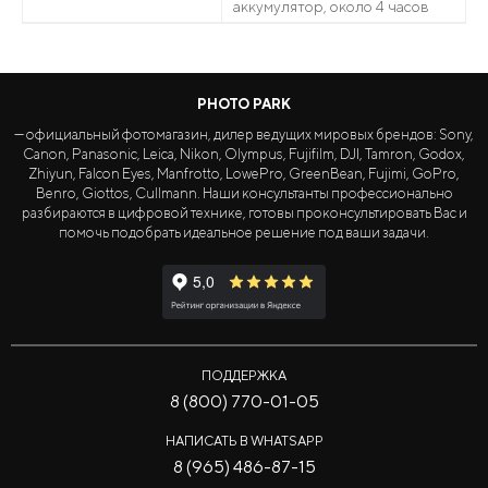
аккумулятор, около 4 часов
PHOTO PARK
— официальный фотомагазин, дилер ведущих мировых брендов: Sony,
Canon, Panasonic, Leica, Nikon, Olympus, Fujifilm, DJI, Tamron, Godox,
Zhiyun, Falcon Eyes, Manfrotto, LowePro, GreenBean, Fujimi, GoPro,
Benro, Giottos, Cullmann. Наши консультанты профессионально
разбираются в цифровой технике, готовы проконсультировать Вас и
помочь подобрать идеальное решение под ваши задачи.
ПОДДЕРЖКА
8 (800) 770-01-05
НАПИСАТЬ В WHATSAPP
8 (965) 486-87-15