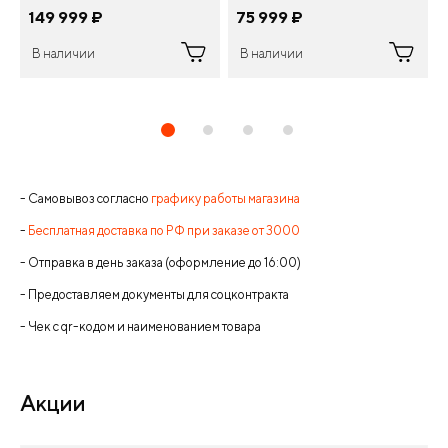
149 999
¤
75 999
¤
В наличии
В наличии
- Самовывоз согласно
графику работы магазина
-
Бесплатная доставка по РФ при заказе от 3000
- Отправка в день заказа (оформление до 16:00)
- Предоставляем документы для соцконтракта
- Чек с qr-кодом и наименованием товара
Акции