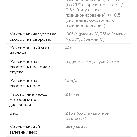
(по GPS); горизонтальное: +/-
0.3 м (визуальное
позиционирование), +/- 0.5
(система высокоточного
позиционирования)
Максимальная угловая
130°/с (режим S), 75°/c (режим
скорость поворота:
N), 30°/с (режим С)
Максимальный угол
40°
наклона:
Максимальная
подъем: 5 м/с, спуск: 3.5 м/с
скорость подъема /
спуска:
Максимальная
16 м/с
скорость полета:
Расстояние между
247 мм
моторами по
диагонали:
Вес:
248 г (со стандартной
батареей)
Максимальный
нет данных
взлетный вес: