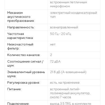
встроенным петличным
микрофоном
Механизм
электретный конденсаторный
акустического
тип
преобразования:
Направленность:
всенаправленный
Частотная
50 Гц - 20 кГц
характеристика:
Низкочастотный
нет
фильтр:
Количество каналов:
2
Соотношение сигнал /
72 дБА
шум:
Эквивалентный уровень
21.8 дБ (A-взвешенный)
шума:
Регулировка уровня:
есть, на приемнике
Питание:
встроенный литий-
полимерный аккумулятор,
около 7 часов
Подключение:
выход 3.5 TRS, в комплекте