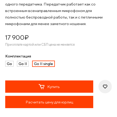
одного передатчика. Передатчик работает как со
встроенным всенаправленным микрофоном для
полностью беспроводной работы, так и с петличными
микрофонами для менее заметного ношения.
17 900
¤
При оплате картой или СБП цена не меняется
Комплектация
Go
Go II
Go II single
Купить
Расчитать цену для юрлиц