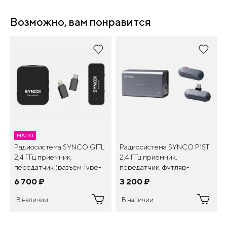
Возможно, вам понравится
МАЛО
Радиосистема SYNCO G1TL
Радиосистема SYNCO P1ST
2,4 ГГц приемник,
2,4 ГГц приемник,
передатчик (разъем Type-
передатчик, футляр-
C/Lightning)
зарядка (разъем Type-C)
6 700
¤
3 200
¤
В наличии
В наличии