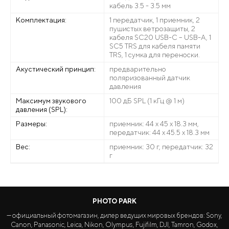
кабель 3.5 - 3.5 мм
Комплектация:
1 передатчик, 1 приемник, 2
пушистых ветрозащиты, 2
кабеля SC20 USB-C – USB-A, 1
SC5 TRS для кабеля памяти
TRS, 1 сумка для переноски.
Акустический принцип:
предварительно
поляризованный датчик
давления
Максимум звукового
100 дБ SPL (1 кГц @ 1 м)
давления (SPL):
Размеры:
приемник: 44 х 45 х 18.3 мм,
передатчик: 44 х 45.5 х 18.3 мм
Вес:
приемник: 30 г, передатчик: 32
г
PHOTO PARK
— официальный фотомагазин, дилер ведущих мировых брендов: Sony,
Canon, Panasonic, Leica, Nikon, Olympus, Fujifilm, DJI, Tamron, Godox,