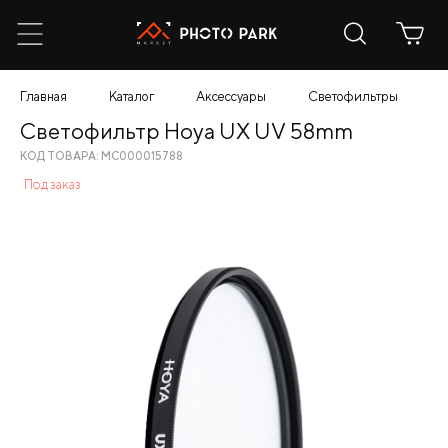
Главная
Каталог
Аксессуары
Светофильтры
С
Светофильтр Hoya UX UV 58mm
КОД ТОВАРА: МС000015788
Под заказ