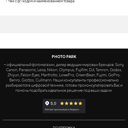
- Чек с qr-кодом и наименованием товара
PHOTO PARK
— официальный фотомагазин, дилер ведущих мировых брендов: Sony,
Canon, Panasonic, Leica, Nikon, Olympus, Fujifilm, DJI, Tamron, Godox,
Zhiyun, Falcon Eyes, Manfrotto, LowePro, GreenBean, Fujimi, GoPro,
Benro, Giottos, Cullmann. Наши консультанты профессионально
разбираются в цифровой технике, готовы проконсультировать Вас и
помочь подобрать идеальное решение под ваши задачи.
ПОДДЕРЖКА