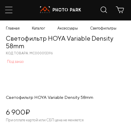
Главная
Каталог
Аксессуары
Светофильтры
С
Светофильтр HOYA Variable Density
58mm
КОД ТОВАРА: МС000013396
Под заказ
Светофильтр HOYA Variable Density 58mm
6 900
¤
При оплате картой или СБП цена не меняется