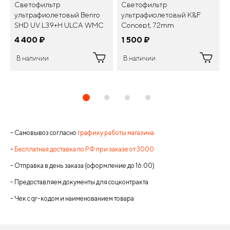
Светофильтр
Светофильтр
ультрафиолетовый Benro
ультрафиолетовый K&F
SHD UV L39+H ULCA WMC
Concept, 72mm
Ø 67 мм
4 400
¤
1 500
¤
В наличии
В наличии
- Самовывоз согласно
графику работы магазина
-
Бесплатная доставка по РФ при заказе от 3000
- Отправка в день заказа (оформление до 16:00)
- Предоставляем документы для соцконтракта
- Чек с qr-кодом и наименованием товара