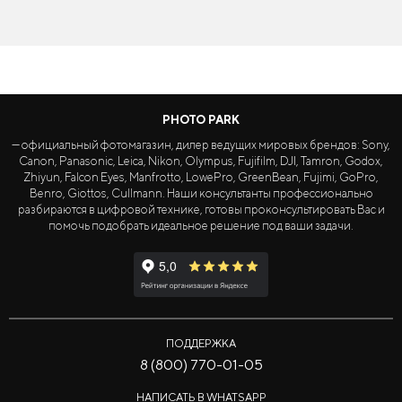
PHOTO PARK
— официальный фотомагазин, дилер ведущих мировых брендов: Sony,
Canon, Panasonic, Leica, Nikon, Olympus, Fujifilm, DJI, Tamron, Godox,
Zhiyun, Falcon Eyes, Manfrotto, LowePro, GreenBean, Fujimi, GoPro,
Benro, Giottos, Cullmann. Наши консультанты профессионально
разбираются в цифровой технике, готовы проконсультировать Вас и
помочь подобрать идеальное решение под ваши задачи.
ПОДДЕРЖКА
8 (800) 770-01-05
НАПИСАТЬ В WHATSAPP