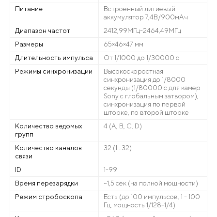
Питание
Встроенный литиевый
аккумулятор 7,4В/900мАч
Диапазон частот
2412,99MГц-2464,49MГц
Размеры
65×46×47 мм
Длительность импульса
От 1/1000 до 1/30000 с
Режимы синхронизации
Высокоскоростная
синхронизация до 1/8000
секунды (1/80000 с для камер
Sony с глобальным затвором),
синхронизация по первой
шторке, по второй шторке
Количество ведомых
4 (A, B, C, D)
групп
Количество каналов
32 (1…32)
связи
ID
1-99
Время перезарядки
~1,5 сек (на полной мощности)
Режим стробоскопа
Есть (до 100 импульсов, 1 - 100
Гц, мощность 1/128-1/4)