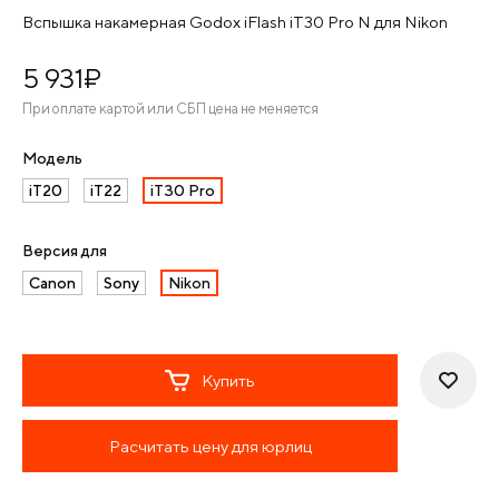
Вспышка накамерная Godox iFlash iT30 Pro N для Nikon
5 931
¤
При оплате картой или СБП цена не меняется
Модель
iT20
iT22
iT30 Pro
Версия для
Canon
Sony
Nikon
Купить
Расчитать цену для юрлиц