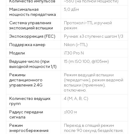
Количество импульсов
~560 (на полной мощности)
Максимальная
5,0 дБм
мощность передатчика
Система управления
Протокол i-TTL и ручной
экспозицией вспышки
режим
Экспокоррекция (FEC)
Ручная: ±3 ступени с шагом 1/3
Поддержка камер
Nikon (i-TTL)
Модели
iT30 Pro N
Ведущее число (при
15 (m ISO 100, @105мм)
выходной мощности 1/1)
Режимы
Режим ведущей вспышки
дистанционного
(передатчик), режим ведомой
управления 2.4G
вспышки (приемник),
отключено.
Количество ведущих
4 (M, A, B, C)
групп
Радиус передачи
≤100 м
сигнала
Режим
Переход в спящий режим
энергосбережения
после 90 секунд бездействия.