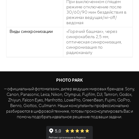
При выключенном спящем
режиме отключение после
30/60/90 мин бездействия в
режимах ведущая/wi-off/
ведомая
Виды синхронизации
«Горячий башмак», через
синхрокабель 2,5 мм,
оптическая синхронизация,
синхронизация по
радиоканалу
PHOTO PARK
— официальный фотомагазин, дилер ведущих мировых брендов: Sony,
Canon, Panasonic, Leica, Nikon, Olympus, Fujifilm, DJI, Tamron, Godox,
Zhiyun, Falcon Eyes, Manfrotto, LowePro, GreenBean, Fujimi, GoPro,
Benro, Giottos, Cullmann. Наши консультанты профессионально
разбираются в цифровой технике, готовы проконсультировать Вас и
помочь подобрать идеальное решение под ваши задачи.