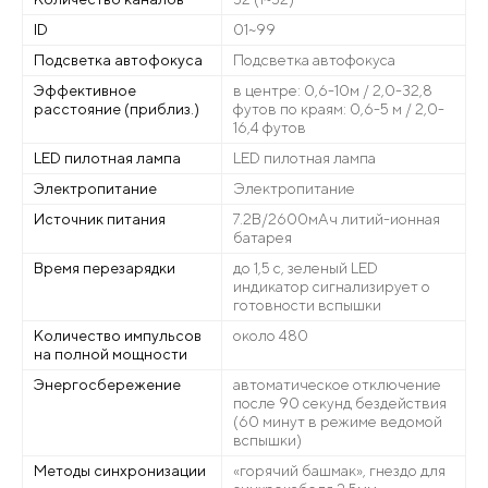
ID
01~99
Подсветка автофокуса
Подсветка автофокуса
Эффективное
в центре: 0,6-10м / 2,0-32,8
расстояние (приблиз.)
футов по краям: 0,6-5 м / 2,0-
16,4 футов
LED пилотная лампа
LED пилотная лампа
Электропитание
Электропитание
Источник питания
7.2В/2600мАч литий-ионная
батарея
Время перезарядки
до 1,5 с, зеленый LED
индикатор сигнализирует о
готовности вспышки
Количество импульсов
около 480
на полной мощности
Энергосбережение
автоматическое отключение
после 90 секунд бездействия
(60 минут в режиме ведомой
вспышки)
Методы синхронизации
«горячий башмак», гнездо для