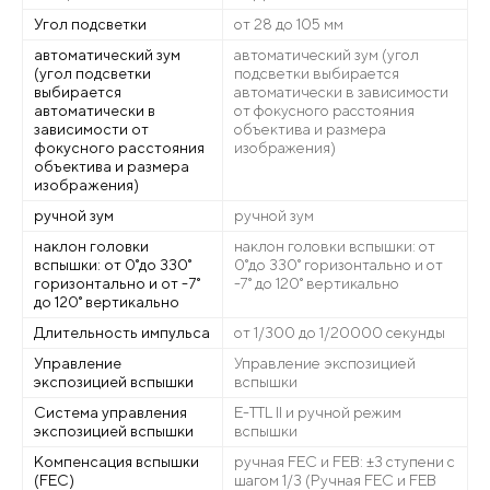
Угол подсветки
от 28 до 105 мм
автоматический зум
автоматический зум (угол
(угол подсветки
подсветки выбирается
выбирается
автоматически в зависимости
автоматически в
от фокусного расстояния
зависимости от
объектива и размера
фокусного расстояния
изображения)
объектива и размера
изображения)
ручной зум
ручной зум
наклон головки
наклон головки вспышки: от
вспышки: от 0˚до 330˚
0˚до 330˚ горизонтально и от
горизонтально и от -7˚
-7˚ до 120˚ вертикально
до 120˚ вертикально
Длительность импульса
от 1/300 до 1/20000 секунды
Управление
Управление экспозицией
экспозицией вспышки
вспышки
Система управления
E-TTL II и ручной режим
экспозицией вспышки
вспышки
Компенсация вспышки
ручная FEC и FEB: ±3 ступени с
(FEC)
шагом 1/3 (Ручная FEC и FEB