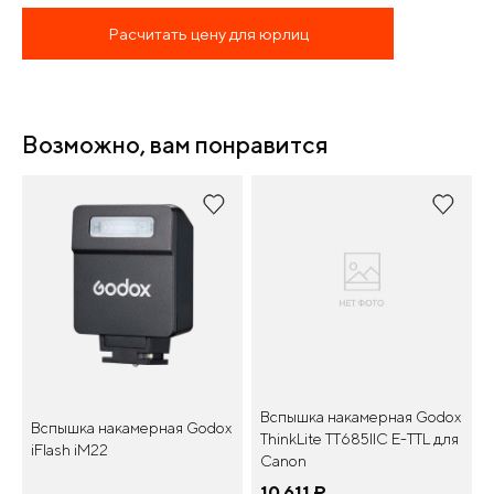
Расчитать цену для юрлиц
Возможно, вам понравится
Вспышка накамерная Godox
Вспышка накамерная Godox
ThinkLite TT685IIC E-TTL для
iFlash iM22
Canon
10 611
¤