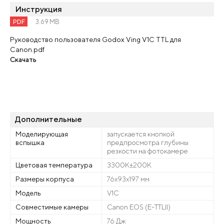
Инструкция
PDF
3.69 MB
Руководство пользователя Godox Ving V1C TTL для
Canon.pdf
Скачать
Дополнительные
Моделирующая
запускается кнопкой
вспышка
предпросмотра глубины
резкости на фотокамере
Цветовая температура
3300К±200К
Размеры корпуса
76х93х197 мм
Модель
V1C
Совместимые камеры
Canon EOS (E-TTLII)
Мощность
76 Дж