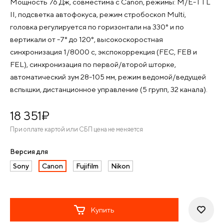
Мощность 76 Дж, совместима с Canon, режимы: M/E-TTL
II, подсветка автофокуса, режим стробоскоп Multi,
головка регулируется по горизонтали на 330° и по
вертикали от -7° до 120°, высокоскоростная
синхронизация 1/8000 c, экспокоррекция (FEC, FEB и
FEL), синхронизация по первой/второй шторке,
автоматический зум 28-105 мм, режим ведомой/ведущей
вспышки, дистанционное управление (5 групп, 32 канала).
18 351
¤
При оплате картой или СБП цена не меняется
Версия для
Sony
Canon
Fujifilm
Nikon
Купить