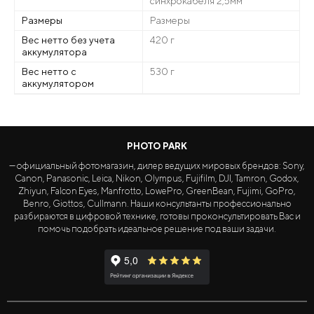
синхрокабеля 2,5мм
Размеры
Размеры
Вес нетто без учета
420 г
аккумулятора
Вес нетто с
530 г
аккумулятором
PHOTO PARK
— официальный фотомагазин, дилер ведущих мировых брендов: Sony,
Canon, Panasonic, Leica, Nikon, Olympus, Fujifilm, DJI, Tamron, Godox,
Zhiyun, Falcon Eyes, Manfrotto, LowePro, GreenBean, Fujimi, GoPro,
Benro, Giottos, Cullmann. Наши консультанты профессионально
разбираются в цифровой технике, готовы проконсультировать Вас и
помочь подобрать идеальное решение под ваши задачи.