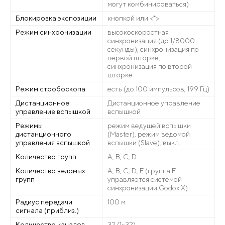
могут комбинироваться)
Блокировка экспозиции
кнопкой или <*>
Режим синхронизации
высокоскоростная
синхронизация (до 1/8000
секунды), синхронизация по
первой шторке,
синхронизация по второй
шторке
Режим стробоскопа
есть (до 100 импульсов, 199 Гц)
Дистанционное
Дистанционное управление
управление вспышкой
вспышкой
Режимы
режим ведущей вспышки
дистанционного
(Master), режим ведомой
управления вспышкой
вспышки (Slave), выкл.
Количество групп
A, B, C, D
Количество ведомых
A, B, C, D, E (группа E
групп
управляется системой
синхронизации Godox X)
Радиус передачи
100 м
сигнала (приблиз.)
Количество каналов
32 (1~32)