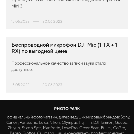
Mini 3.
15.05.2023
30.06.2023
Беспроводной микрофон DJI Mic (1 TX + 1
RX) по выгодной цене
Профессиональное качество записи звука стало
доступнее.
15.05.2023
30.06.2023
PHOTO PARK
— официальный фотомагазин, дилер ведущих мировых брендов: Sony,
Canon, Panasonic, Leica, Nikon, Olympus, Fujifilm, DJI, Tamron, Godox,
Zhiyun, Falcon Eyes, Manfrotto, LowePro, GreenBean, Fujimi, GoPro,
Benro, Giottos, Cullmann. Наши консультанты профессионально