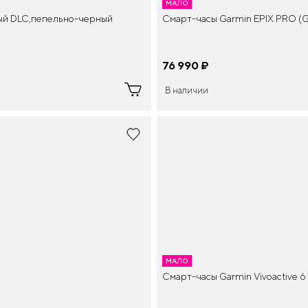
МАЛО
ный DLC,пепельно-черный
Смарт-часы Garmin EPIX PRO (Ge
76 990
¤
В наличии
МАЛО
Смарт-часы Garmin Vivoactive 