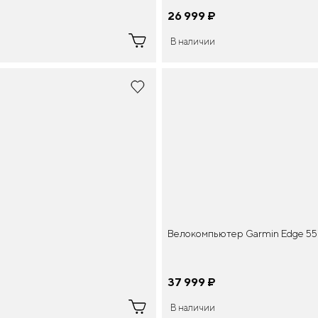
26 999
¤
В наличии
Велокомпьютер Garmin Edge 5
37 999
¤
В наличии