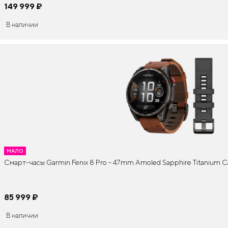
149 999
¤
В наличии
МАЛО
Смарт-часы Garmin Fenix 8 Pro - 47mm Amoled Sapphire Titanium C
85 999
¤
В наличии