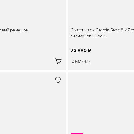
новый ремешок
Смарт-часы Garmin Fenix 8, 47 
силиконовый рем.
72 990
¤
В наличии