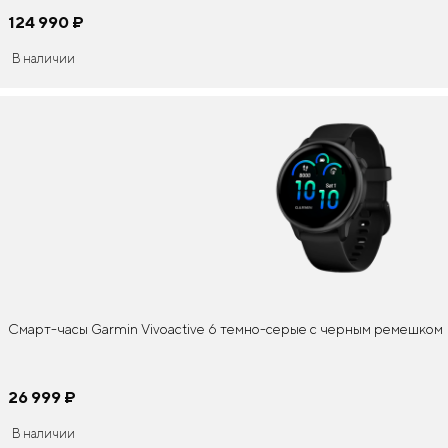
124 990
¤
В наличии
Смарт-часы Garmin Vivoactive 6 темно-серые с черным ремешком
26 999
¤
В наличии