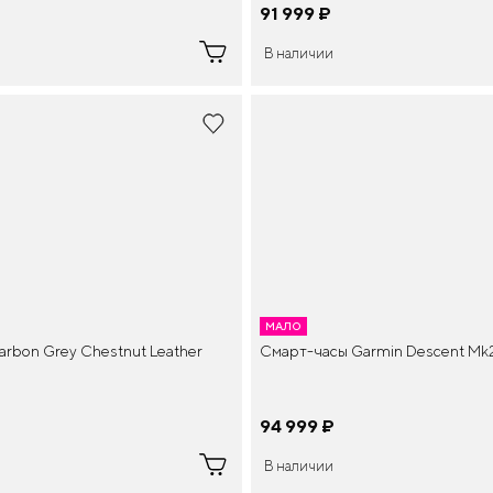
91 999
¤
В наличии
МАЛО
Смарт-часы Garmin Descent Mk2
arbon Grey Chestnut Leather
94 999
¤
В наличии